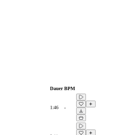
Dauer
BPM
1:46
-