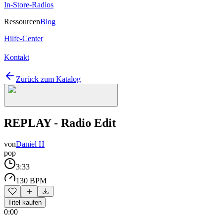
In-Store-Radios
Ressourcen
Blog
Hilfe-Center
Kontakt
Zurück zum Katalog
REPLAY - Radio Edit
von
Daniel H
pop
3:33
130 BPM
Titel kaufen
0:00