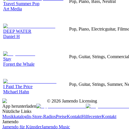
Pop, Piano, Bass, Neutral
Travel Summer Pop
Art Media
Pop, Piano, Electricguitar, Films
DEEP WATER
Daniel H
Pop, Guitar, Strings, Commercial
Stay
Forget the Whale
Pop, Guitar, Strings, Summer, N
I Paid The Price
Michael Hahn
©
2026
Jamendo Licensing
App herunterladen
Nützliche Links
Musikkatalog
In-Store-Radios
Preise
Kontakt
Hilfecenter
Kontakt
Jamendo
Jamendo für Künstler
Jamendo Music