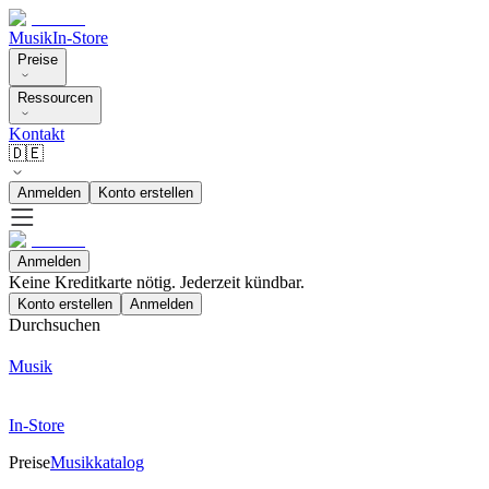
Musik
In-Store
Preise
Ressourcen
Kontakt
🇩🇪
Anmelden
Konto erstellen
Anmelden
Keine Kreditkarte nötig. Jederzeit kündbar.
Konto erstellen
Anmelden
Durchsuchen
Musik
In-Store
Preise
Musikkatalog