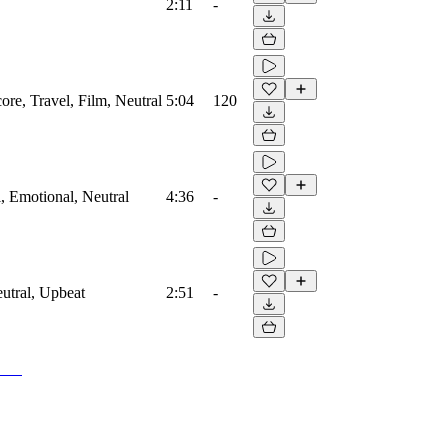
2:11
-
core, Travel, Film, Neutral
5:04
120
, Emotional, Neutral
4:36
-
eutral, Upbeat
2:51
-