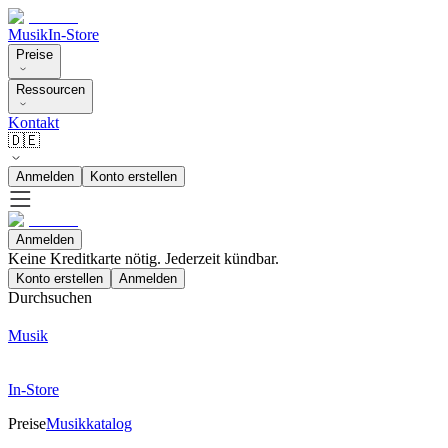
Musik
In-Store
Preise
Ressourcen
Kontakt
🇩🇪
Anmelden
Konto erstellen
Anmelden
Keine Kreditkarte nötig. Jederzeit kündbar.
Konto erstellen
Anmelden
Durchsuchen
Musik
In-Store
Preise
Musikkatalog