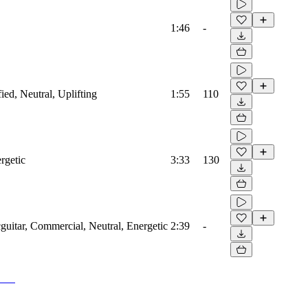
1:46
-
fied, Neutral, Uplifting
1:55
110
rgetic
3:33
130
cguitar, Commercial, Neutral, Energetic
2:39
-