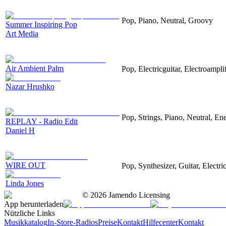
Pop, Piano, Neutral, Groovy
Summer Inspiring Pop
Art Media
Air Ambient Palm
Pop, Electricguitar, Electroampli
Nazar Hrushko
Pop, Strings, Piano, Neutral, Ene
REPLAY - Radio Edit
Daniel H
WIRE OUT
Pop, Synthesizer, Guitar, Electri
Linda Jones
©
2026
Jamendo Licensing
App herunterladen
Nützliche Links
Musikkatalog
In-Store-Radios
Preise
Kontakt
Hilfecenter
Kontakt