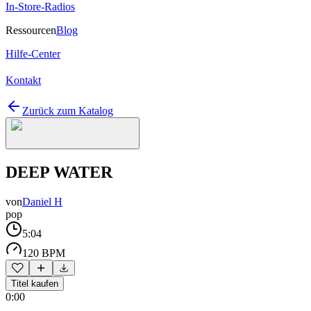
In-Store-Radios
Ressourcen
Blog
Hilfe-Center
Kontakt
Zurück zum Katalog
DEEP WATER
von
Daniel H
pop
5:04
120 BPM
Titel kaufen
0:00