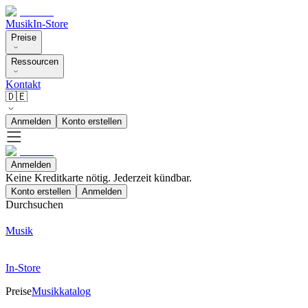
Musik
In-Store
Preise
Ressourcen
Kontakt
🇩🇪
Anmelden
Konto erstellen
Anmelden
Keine Kreditkarte nötig. Jederzeit kündbar.
Konto erstellen
Anmelden
Durchsuchen
Musik
In-Store
Preise
Musikkatalog