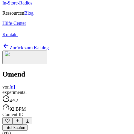
In-Store-Radios
Ressourcen
Blog
Hilfe-Center
Kontakt
Zurück zum Katalog
Omend
von
[n]
experimental
4:52
92 BPM
Content ID
Titel kaufen
0:00