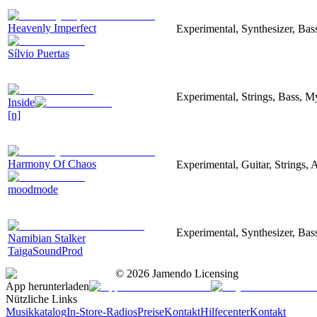
Heavenly Imperfect
Experimental, Synthesizer, Bas
Sílvio Puertas
Experimental, Strings, Bass, My
Inside
[n]
Harmony Of Chaos
Experimental, Guitar, Strings, A
moodmode
Experimental, Synthesizer, Bas
Namibian Stalker
TaigaSoundProd
©
2026
Jamendo Licensing
App herunterladen
Nützliche Links
Musikkatalog
In-Store-Radios
Preise
Kontakt
Hilfecenter
Kontakt