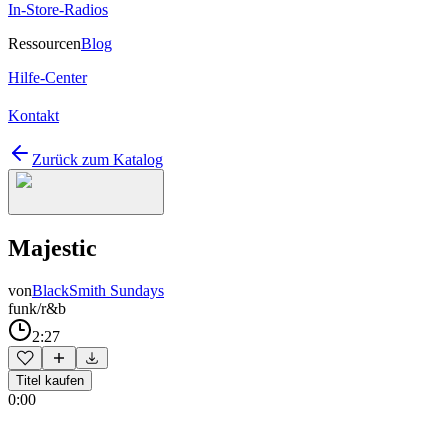
In-Store-Radios
Ressourcen
Blog
Hilfe-Center
Kontakt
Zurück zum Katalog
Majestic
von
BlackSmith Sundays
funk/r&b
2:27
Titel kaufen
0:00