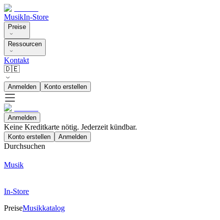
Musik
In-Store
Preise
Ressourcen
Kontakt
🇩🇪
Anmelden
Konto erstellen
Anmelden
Keine Kreditkarte nötig. Jederzeit kündbar.
Konto erstellen
Anmelden
Durchsuchen
Musik
In-Store
Preise
Musikkatalog