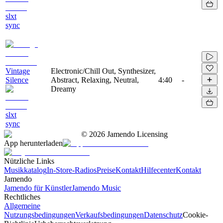
slxt
sync
Vintage
Electronic/Chill Out, Synthesizer,
Silence
Abstract, Relaxing, Neutral,
4:40
-
Dreamy
slxt
sync
©
2026
Jamendo Licensing
App herunterladen
Nützliche Links
Musikkatalog
In-Store-Radios
Preise
Kontakt
Hilfecenter
Kontakt
Jamendo
Jamendo für Künstler
Jamendo Music
Rechtliches
Allgemeine
Nutzungsbedingungen
Verkaufsbedingungen
Datenschutz
Cookie-