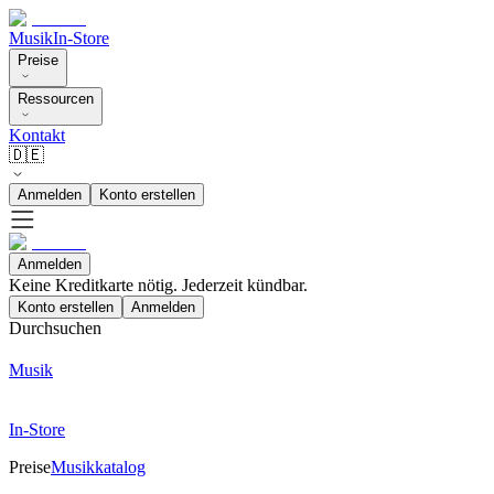
Musik
In-Store
Preise
Ressourcen
Kontakt
🇩🇪
Anmelden
Konto erstellen
Anmelden
Keine Kreditkarte nötig. Jederzeit kündbar.
Konto erstellen
Anmelden
Durchsuchen
Musik
In-Store
Preise
Musikkatalog