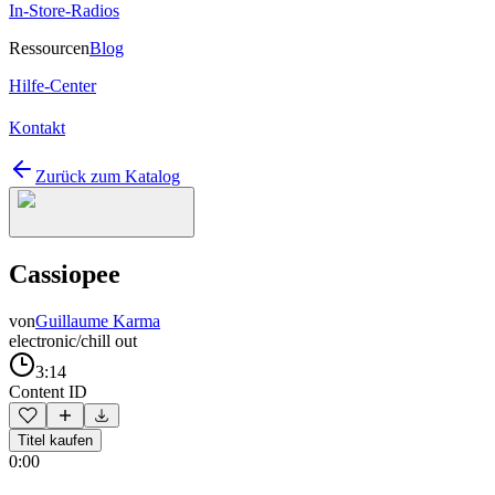
In-Store-Radios
Ressourcen
Blog
Hilfe-Center
Kontakt
Zurück zum Katalog
Cassiopee
von
Guillaume Karma
electronic/chill out
3:14
Content ID
Titel kaufen
0:00