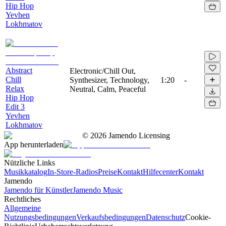
Hip Hop
Yevhen
Lokhmatov
Abstract
Electronic/Chill Out,
Chill
Synthesizer, Technology,
1:20
-
Relax
Neutral, Calm, Peaceful
Hip Hop
Edit 3
Yevhen
Lokhmatov
©
2026
Jamendo Licensing
App herunterladen
Nützliche Links
Musikkatalog
In-Store-Radios
Preise
Kontakt
Hilfecenter
Kontakt
Jamendo
Jamendo für Künstler
Jamendo Music
Rechtliches
Allgemeine
Nutzungsbedingungen
Verkaufsbedingungen
Datenschutz
Cookie-