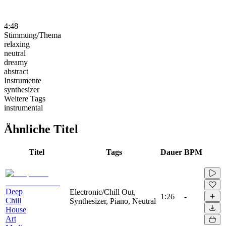
4:48
Stimmung/Thema
relaxing
neutral
dreamy
abstract
Instrumente
synthesizer
Weitere Tags
instrumental
Ähnliche Titel
Titel
Tags
Dauer
BPM
Deep
Electronic/Chill Out,
1:26
-
Chill
Synthesizer, Piano, Neutral
House
Art