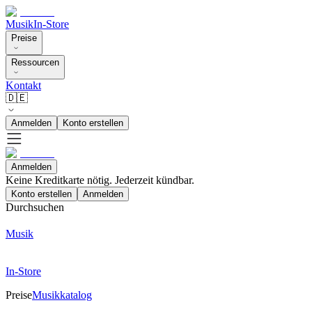
Musik
In-Store
Preise
Ressourcen
Kontakt
🇩🇪
Anmelden
Konto erstellen
Anmelden
Keine Kreditkarte nötig. Jederzeit kündbar.
Konto erstellen
Anmelden
Durchsuchen
Musik
In-Store
Preise
Musikkatalog