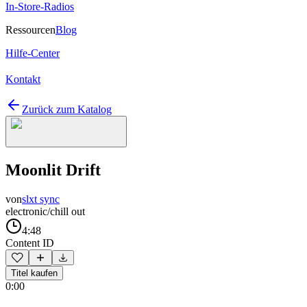
In-Store-Radios
Ressourcen
Blog
Hilfe-Center
Kontakt
Zurück zum Katalog
Moonlit Drift
von
slxt sync
electronic/chill out
4:48
Content ID
Titel kaufen
0:00