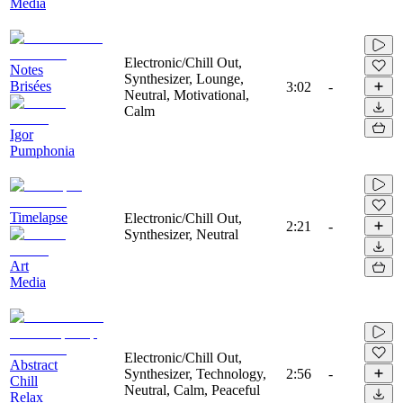
Media
Electronic/Chill Out,
Notes
Synthesizer, Lounge,
Brisées
3:02
-
Neutral, Motivational,
Calm
Igor
Pumphonia
Timelapse
Electronic/Chill Out,
2:21
-
Synthesizer, Neutral
Art
Media
Electronic/Chill Out,
Abstract
Synthesizer, Technology,
2:56
-
Chill
Neutral, Calm, Peaceful
Relax