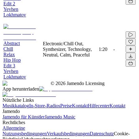
Edit 2
Yevhen
Lokhmatov
Abstract
Electronic/Chill Out,
Chill
Synthesizer, Technology,
1:20
-
Relax
Neutral, Calm, Peaceful
Hip Hop
Edit 3
Yevhen
Lokhmatov
©
2026
Jamendo Licensing
App herunterladen
Nützliche Links
Musikkatalog
In-Store-Radios
Preise
Kontakt
Hilfecenter
Kontakt
Jamendo
Jamendo für Künstler
Jamendo Music
Rechtliches
Allgemeine
Nutzungsbedingungen
Verkaufsbedingungen
Datenschutz
Cookie-