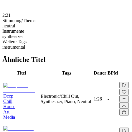
2:21
Stimmung/Thema
neutral
Instrumente
synthesizer
Weitere Tags
instrumental
Ähnliche Titel
Titel
Tags
Dauer
BPM
Deep
Electronic/Chill Out,
1:26
-
Chill
Synthesizer, Piano, Neutral
House
Art
Media