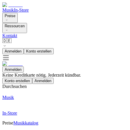
Musik
In-Store
Preise
Ressourcen
Kontakt
🇩🇪
Anmelden
Konto erstellen
Anmelden
Keine Kreditkarte nötig. Jederzeit kündbar.
Konto erstellen
Anmelden
Durchsuchen
Musik
In-Store
Preise
Musikkatalog