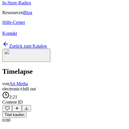
In-Store-Radios
Ressourcen
Blog
Hilfe-Center
Kontakt
Zurück zum Katalog
Timelapse
von
Art Media
electronic/chill out
2:21
Content ID
Titel kaufen
0:00