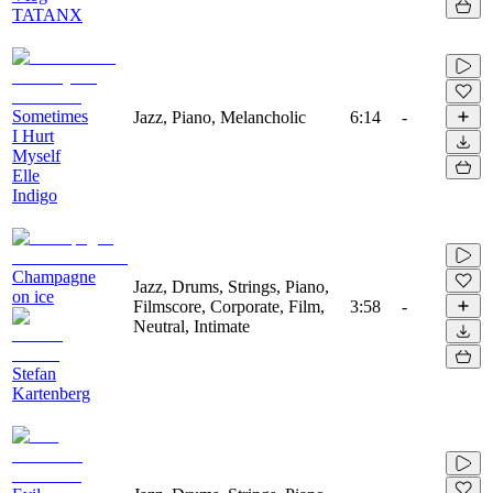
TATANX
Sometimes
Jazz, Piano, Melancholic
6:14
-
I Hurt
Myself
Elle
Indigo
Champagne
Jazz, Drums, Strings, Piano,
on ice
Filmscore, Corporate, Film,
3:58
-
Neutral, Intimate
Stefan
Kartenberg