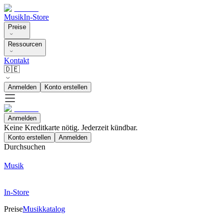
Musik
In-Store
Preise
Ressourcen
Kontakt
🇩🇪
Anmelden
Konto erstellen
Anmelden
Keine Kreditkarte nötig. Jederzeit kündbar.
Konto erstellen
Anmelden
Durchsuchen
Musik
In-Store
Preise
Musikkatalog