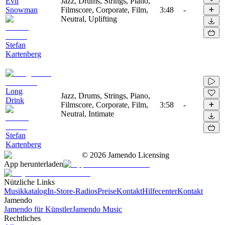
Evil
Jazz, Drums, Strings, Piano,
Snowman
Filmscore, Corporate, Film,
3:48
-
Neutral, Uplifting
Stefan
Kartenberg
Long
Jazz, Drums, Strings, Piano,
Drink
Filmscore, Corporate, Film,
3:58
-
Neutral, Intimate
Stefan
Kartenberg
©
2026
Jamendo Licensing
App herunterladen
Nützliche Links
Musikkatalog
In-Store-Radios
Preise
Kontakt
Hilfecenter
Kontakt
Jamendo
Jamendo für Künstler
Jamendo Music
Rechtliches