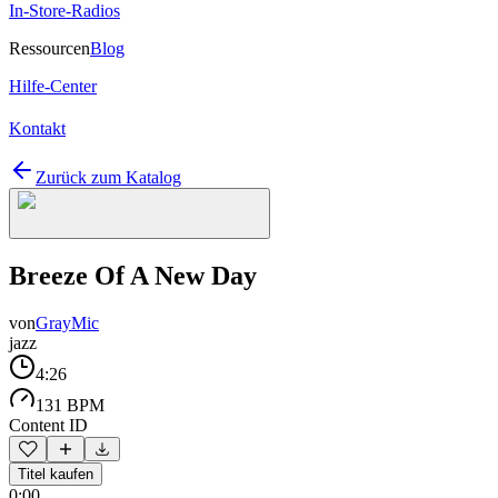
In-Store-Radios
Ressourcen
Blog
Hilfe-Center
Kontakt
Zurück zum Katalog
Breeze Of A New Day
von
GrayMic
jazz
4:26
131 BPM
Content ID
Titel kaufen
0:00