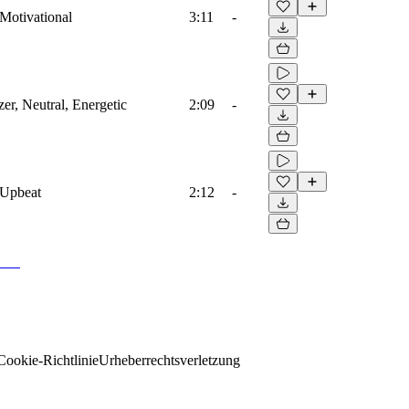
 Motivational
3:11
-
er, Neutral, Energetic
2:09
-
 Upbeat
2:12
-
Cookie-Richtlinie
Urheberrechtsverletzung