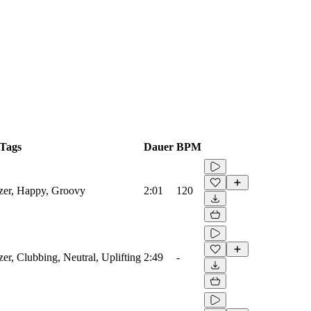
Tags
Dauer
BPM
izer, Happy, Groovy
2:01
120
er, Clubbing, Neutral, Uplifting
2:49
-