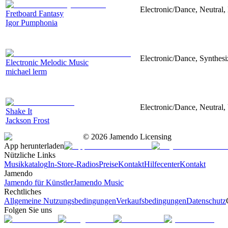
Electronic/Dance, Neutral,
Fretboard Fantasy
Igor Pumphonia
Electronic/Dance, Synthesiz
Electronic Melodic Music
michael lerm
Electronic/Dance, Neutral,
Shake It
Jackson Frost
©
2026
Jamendo Licensing
App herunterladen
Nützliche Links
Musikkatalog
In-Store-Radios
Preise
Kontakt
Hilfecenter
Kontakt
Jamendo
Jamendo für Künstler
Jamendo Music
Rechtliches
Allgemeine Nutzungsbedingungen
Verkaufsbedingungen
Datenschutz
Folgen Sie uns