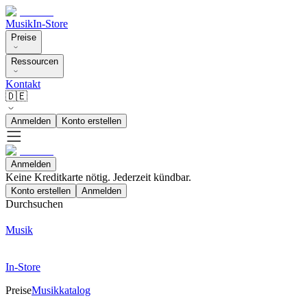
Musik
In-Store
Preise
Ressourcen
Kontakt
🇩🇪
Anmelden
Konto erstellen
Anmelden
Keine Kreditkarte nötig. Jederzeit kündbar.
Konto erstellen
Anmelden
Durchsuchen
Musik
In-Store
Preise
Musikkatalog