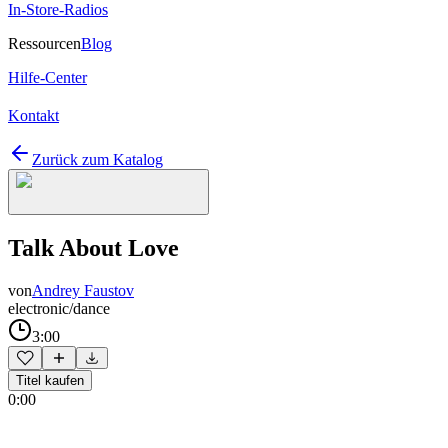
In-Store-Radios
Ressourcen
Blog
Hilfe-Center
Kontakt
Zurück zum Katalog
Talk About Love
von
Andrey Faustov
electronic/dance
3:00
Titel kaufen
0:00