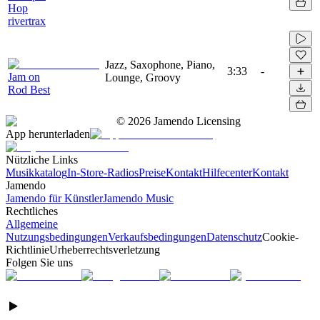
Hop
rivertrax
Jazz, Saxophone, Piano,
3:33
-
Jam on
Lounge, Groovy
Rod Best
©
2026
Jamendo Licensing
App herunterladen
Nützliche Links
Musikkatalog
In-Store-Radios
Preise
Kontakt
Hilfecenter
Kontakt
Jamendo
Jamendo für Künstler
Jamendo Music
Rechtliches
Allgemeine
Nutzungsbedingungen
Verkaufsbedingungen
Datenschutz
Cookie-
Richtlinie
Urheberrechtsverletzung
Folgen Sie uns