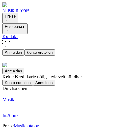
Musik
In-Store
Preise
Ressourcen
Kontakt
🇩🇪
Anmelden
Konto erstellen
Anmelden
Keine Kreditkarte nötig. Jederzeit kündbar.
Konto erstellen
Anmelden
Durchsuchen
Musik
In-Store
Preise
Musikkatalog