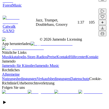
ForestMusic
Jazz, Trumpet,
1:37
105
Doublebass, Groovy
Catwalk
GANO
©
2026
Jamendo Licensing
App herunterladen
Nützliche Links
Musikkatalog
In-Store-Radios
Preise
Kontakt
Hilfecenter
Kontakt
Jamendo
Jamendo für Künstler
Jamendo Music
Rechtliches
Allgemeine
Nutzungsbedingungen
Verkaufsbedingungen
Datenschutz
Cookie-
Richtlinie
Urheberrechtsverletzung
Folgen Sie uns