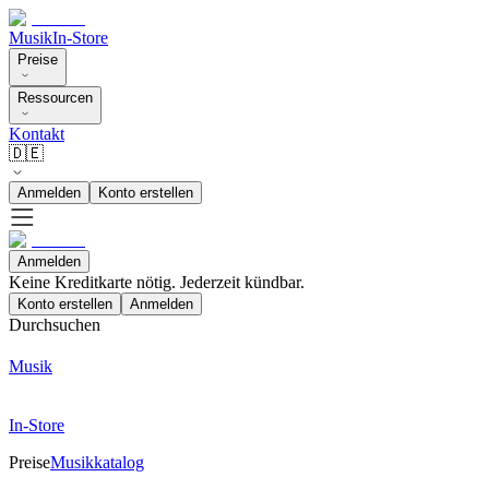
Musik
In-Store
Preise
Ressourcen
Kontakt
🇩🇪
Anmelden
Konto erstellen
Anmelden
Keine Kreditkarte nötig. Jederzeit kündbar.
Konto erstellen
Anmelden
Durchsuchen
Musik
In-Store
Preise
Musikkatalog