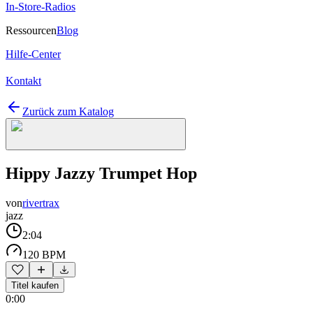
In-Store-Radios
Ressourcen
Blog
Hilfe-Center
Kontakt
Zurück zum Katalog
Hippy Jazzy Trumpet Hop
von
rivertrax
jazz
2:04
120 BPM
Titel kaufen
0:00