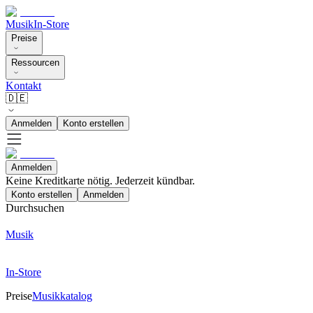
Musik
In-Store
Preise
Ressourcen
Kontakt
🇩🇪
Anmelden
Konto erstellen
Anmelden
Keine Kreditkarte nötig. Jederzeit kündbar.
Konto erstellen
Anmelden
Durchsuchen
Musik
In-Store
Preise
Musikkatalog