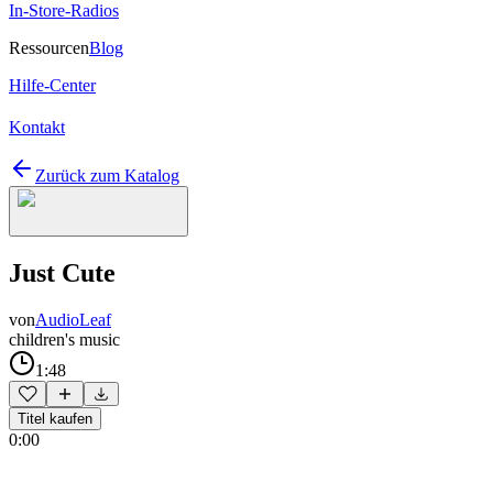
In-Store-Radios
Ressourcen
Blog
Hilfe-Center
Kontakt
Zurück zum Katalog
Just Cute
von
AudioLeaf
children's music
1:48
Titel kaufen
0:00