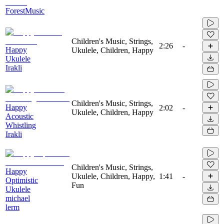
ForestMusic
Children's Music, Strings,
2:26
-
Happy
Ukulele, Children, Happy
Ukulele
Irakli
Children's Music, Strings,
Happy
2:02
-
Ukulele, Children, Happy
Acoustic
Whistling
Irakli
Children's Music, Strings,
Happy
Ukulele, Children, Happy,
1:41
-
Optimistic
Fun
Ukulele
michael
lerm