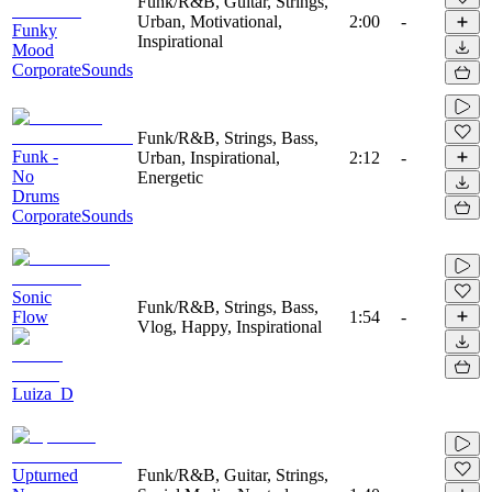
Funk/R&B, Guitar, Strings,
Urban, Motivational,
2:00
-
Funky
Inspirational
Mood
CorporateSounds
Funk/R&B, Strings, Bass,
Funk -
Urban, Inspirational,
2:12
-
No
Energetic
Drums
CorporateSounds
Sonic
Funk/R&B, Strings, Bass,
Flow
1:54
-
Vlog, Happy, Inspirational
Luiza_D
Upturned
Funk/R&B, Guitar, Strings,