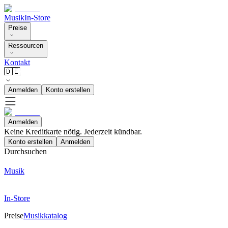
Musik
In-Store
Preise
Ressourcen
Kontakt
🇩🇪
Anmelden
Konto erstellen
Anmelden
Keine Kreditkarte nötig. Jederzeit kündbar.
Konto erstellen
Anmelden
Durchsuchen
Musik
In-Store
Preise
Musikkatalog