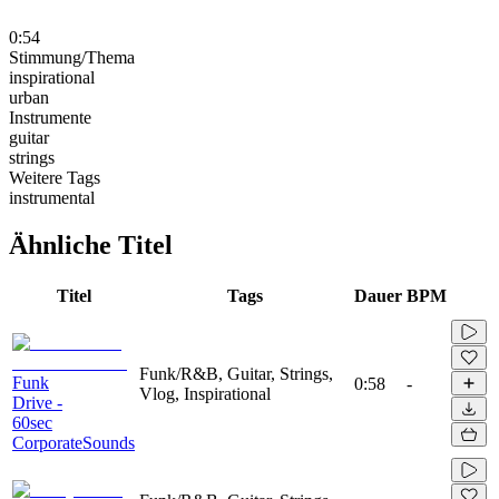
0:54
Stimmung/Thema
inspirational
urban
Instrumente
guitar
strings
Weitere Tags
instrumental
Ähnliche Titel
Titel
Tags
Dauer
BPM
Funk/R&B, Guitar, Strings,
Funk
0:58
-
Vlog, Inspirational
Drive -
60sec
CorporateSounds