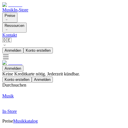
Musik
In-Store
Preise
Ressourcen
Kontakt
🇩🇪
Anmelden
Konto erstellen
Anmelden
Keine Kreditkarte nötig. Jederzeit kündbar.
Konto erstellen
Anmelden
Durchsuchen
Musik
In-Store
Preise
Musikkatalog