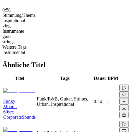
0:58
Stimmung/Thema
inspirational
vlog
Instrumente
guitar
strings
Weitere Tags
instrumental
Ähnliche Titel
Titel
Tags
Dauer
BPM
Funk/R&B, Guitar, Strings,
Funky
0:54
-
Urban, Inspirational
Mood -
60sec
CorporateSounds