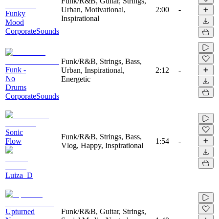
Funk/R&B, Guitar, Strings,
Urban, Motivational,
2:00
-
Funky
Inspirational
Mood
CorporateSounds
Funk/R&B, Strings, Bass,
Funk -
Urban, Inspirational,
2:12
-
No
Energetic
Drums
CorporateSounds
Sonic
Funk/R&B, Strings, Bass,
Flow
1:54
-
Vlog, Happy, Inspirational
Luiza_D
Upturned
Funk/R&B, Guitar, Strings,