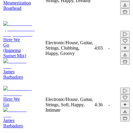
Strings, Happy, Dreamy
Mesmerization
Boarhead
Here We
Electronic/House, Guitar,
Go
Strings, Clubbing,
4:03
-
(Ipanema
Happy, Groovy
Sunset Mix)
James
Barbadoro
Here We
Electronic/House, Guitar,
Go
Strings, Soft, Happy,
4:36
-
Intimate
James
Barbadoro