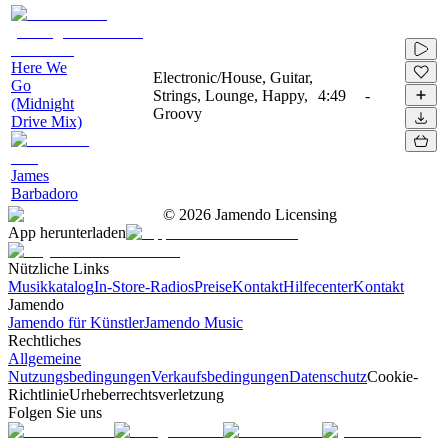
Here We
Electronic/House, Guitar,
Go
Strings, Lounge, Happy,
4:49
-
(Midnight
Groovy
Drive Mix)
James
Barbadoro
©
2026
Jamendo Licensing
App herunterladen
Nützliche Links
Musikkatalog
In-Store-Radios
Preise
Kontakt
Hilfecenter
Kontakt
Jamendo
Jamendo für Künstler
Jamendo Music
Rechtliches
Allgemeine
Nutzungsbedingungen
Verkaufsbedingungen
Datenschutz
Cookie-
Richtlinie
Urheberrechtsverletzung
Folgen Sie uns