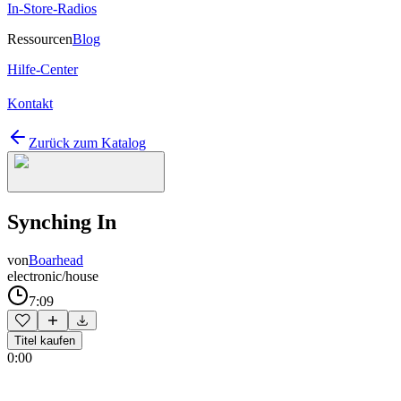
In-Store-Radios
Ressourcen
Blog
Hilfe-Center
Kontakt
Zurück zum Katalog
Synching In
von
Boarhead
electronic/house
7:09
Titel kaufen
0:00