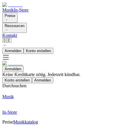
Musik
In-Store
Preise
Ressourcen
Kontakt
🇩🇪
Anmelden
Konto erstellen
Anmelden
Keine Kreditkarte nötig. Jederzeit kündbar.
Konto erstellen
Anmelden
Durchsuchen
Musik
In-Store
Preise
Musikkatalog