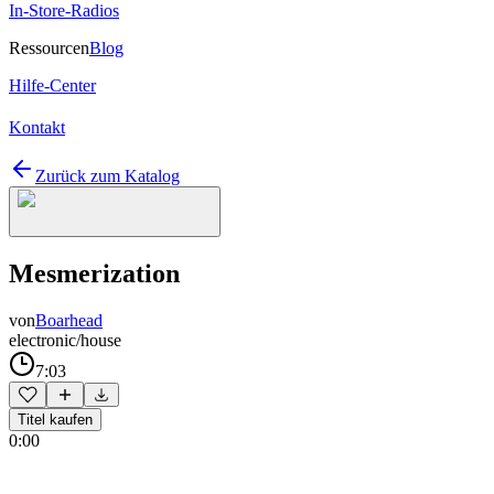
In-Store-Radios
Ressourcen
Blog
Hilfe-Center
Kontakt
Zurück zum Katalog
Mesmerization
von
Boarhead
electronic/house
7:03
Titel kaufen
0:00