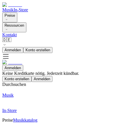
Musik
In-Store
Preise
Ressourcen
Kontakt
🇩🇪
Anmelden
Konto erstellen
Anmelden
Keine Kreditkarte nötig. Jederzeit kündbar.
Konto erstellen
Anmelden
Durchsuchen
Musik
In-Store
Preise
Musikkatalog