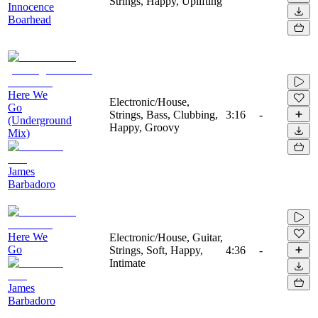
Strings, Happy, Uplifting
Innocence
Boarhead
Here We
Electronic/House,
Go
Strings, Bass, Clubbing,
3:16
-
(Underground
Happy, Groovy
Mix)
James
Barbadoro
Here We
Electronic/House, Guitar,
Go
Strings, Soft, Happy,
4:36
-
Intimate
James
Barbadoro