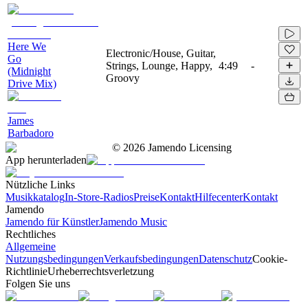
Here We
Electronic/House, Guitar,
Go
Strings, Lounge, Happy,
4:49
-
(Midnight
Groovy
Drive Mix)
James
Barbadoro
©
2026
Jamendo Licensing
App herunterladen
Nützliche Links
Musikkatalog
In-Store-Radios
Preise
Kontakt
Hilfecenter
Kontakt
Jamendo
Jamendo für Künstler
Jamendo Music
Rechtliches
Allgemeine
Nutzungsbedingungen
Verkaufsbedingungen
Datenschutz
Cookie-
Richtlinie
Urheberrechtsverletzung
Folgen Sie uns