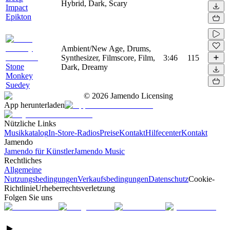
Hybrid, Dark, Scary
Impact
Epikton
Ambient/New Age, Drums,
Synthesizer, Filmscore, Film,
3:46
115
Stone
Dark, Dreamy
Monkey
Suedey
©
2026
Jamendo Licensing
App herunterladen
Nützliche Links
Musikkatalog
In-Store-Radios
Preise
Kontakt
Hilfecenter
Kontakt
Jamendo
Jamendo für Künstler
Jamendo Music
Rechtliches
Allgemeine
Nutzungsbedingungen
Verkaufsbedingungen
Datenschutz
Cookie-
Richtlinie
Urheberrechtsverletzung
Folgen Sie uns