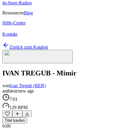
In-Store-Radios
Ressourcen
Blog
Hilfe-Center
Kontakt
Zurück zum Katalog
IVAN TREGUB - Mimir
von
Ivan Tregub (BER)
ambient/new age
7:01
129 BPM
Titel kaufen
0:00