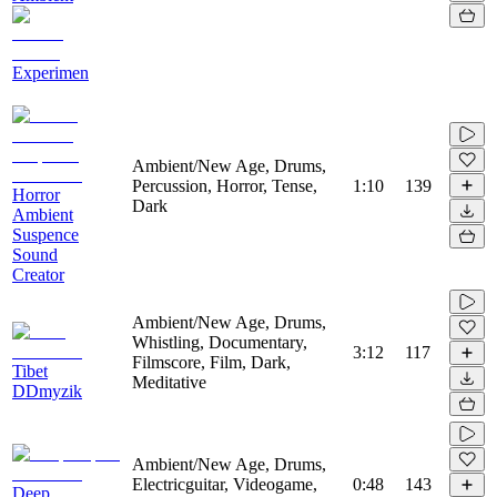
Experimen
Ambient/New Age, Drums,
Percussion, Horror, Tense,
1:10
139
Horror
Dark
Ambient
Suspence
Sound
Creator
Ambient/New Age, Drums,
Whistling, Documentary,
3:12
117
Filmscore, Film, Dark,
Tibet
Meditative
DDmyzik
Ambient/New Age, Drums,
Electricguitar, Videogame,
0:48
143
Deep