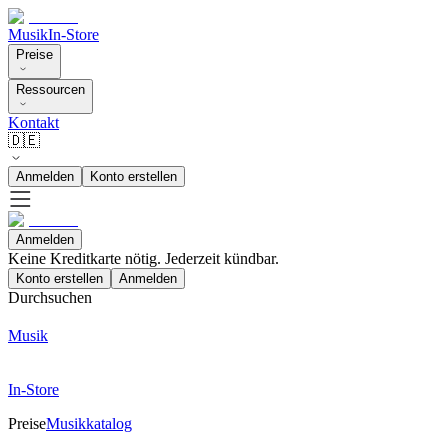
Musik
In-Store
Preise
Ressourcen
Kontakt
🇩🇪
Anmelden
Konto erstellen
Anmelden
Keine Kreditkarte nötig. Jederzeit kündbar.
Konto erstellen
Anmelden
Durchsuchen
Musik
In-Store
Preise
Musikkatalog