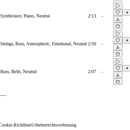
Synthesizer, Piano, Neutral
2:13
-
 Strings, Bass, Atmospheric, Emotional, Neutral
2:50
-
Bass, Bells, Neutral
2:07
-
Cookie-Richtlinie
Urheberrechtsverletzung