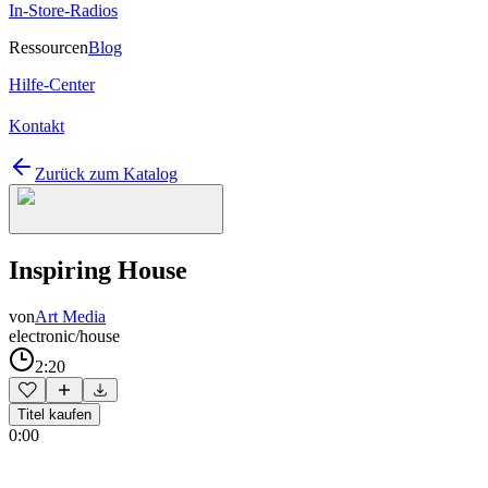
In-Store-Radios
Ressourcen
Blog
Hilfe-Center
Kontakt
Zurück zum Katalog
Inspiring House
von
Art Media
electronic/house
2:20
Titel kaufen
0:00