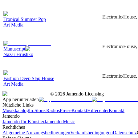
Electronic/House, 
Tropical Summer Pop
Art Media
Electronic/House,
Manuscript
Nazar Hrushko
Electronic/House, 
Fashion Deep Slap House
Art Media
©
2026
Jamendo Licensing
App herunterladen
Nützliche Links
Musikkatalog
In-Store-Radios
Preise
Kontakt
Hilfecenter
Kontakt
Jamendo
Jamendo für Künstler
Jamendo Music
Rechtliches
Allgemeine Nutzungsbedingungen
Verkaufsbedingungen
Datenschutz