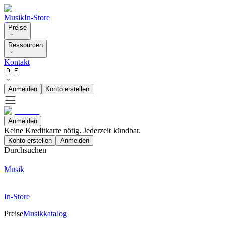
Musik
In-Store
Preise
Ressourcen
Kontakt
🇩🇪
Anmelden
Konto erstellen
Anmelden
Keine Kreditkarte nötig. Jederzeit kündbar.
Konto erstellen
Anmelden
Durchsuchen
Musik
In-Store
Preise
Musikkatalog