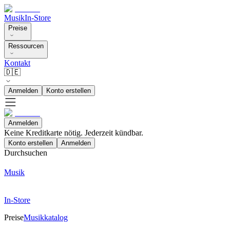
Musik
In-Store
Preise
Ressourcen
Kontakt
🇩🇪
Anmelden
Konto erstellen
Anmelden
Keine Kreditkarte nötig. Jederzeit kündbar.
Konto erstellen
Anmelden
Durchsuchen
Musik
In-Store
Preise
Musikkatalog