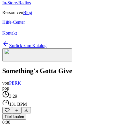
In-Store-Radios
Ressourcen
Blog
Hilfe-Center
Kontakt
Zurück zum Katalog
Something's Gotta Give
von
PERK
pop
3:29
131 BPM
Titel kaufen
0:00