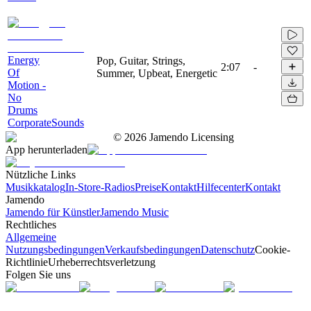
Energy
Pop, Guitar, Strings,
2:07
-
Of
Summer, Upbeat, Energetic
Motion -
No
Drums
CorporateSounds
©
2026
Jamendo Licensing
App herunterladen
Nützliche Links
Musikkatalog
In-Store-Radios
Preise
Kontakt
Hilfecenter
Kontakt
Jamendo
Jamendo für Künstler
Jamendo Music
Rechtliches
Allgemeine
Nutzungsbedingungen
Verkaufsbedingungen
Datenschutz
Cookie-
Richtlinie
Urheberrechtsverletzung
Folgen Sie uns