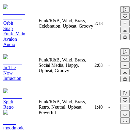
Funk/R&B, Wind, Brass,
Orbit
2:18
-
Celebration, Upbeat, Groovy
Snap
Funk_Main
Avalon
Audio
Funk/R&B, Wind, Brass,
Social Media, Happy,
2:08
-
In The
Upbeat, Groovy
Now
Infraction
Spirit
Funk/R&B, Wind, Brass,
Retro
Retro, Neutral, Upbeat,
1:40
-
Powerful
moodmode