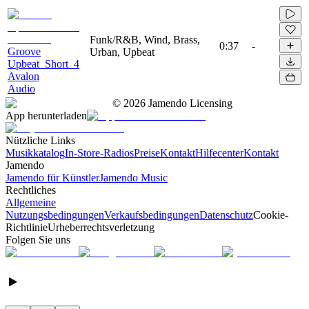
Funk/R&B, Wind, Brass,
0:37
-
Groove
Urban, Upbeat
Upbeat_Short_4
Avalon
Audio
©
2026
Jamendo Licensing
App herunterladen
Nützliche Links
Musikkatalog
In-Store-Radios
Preise
Kontakt
Hilfecenter
Kontakt
Jamendo
Jamendo für Künstler
Jamendo Music
Rechtliches
Allgemeine
Nutzungsbedingungen
Verkaufsbedingungen
Datenschutz
Cookie-
Richtlinie
Urheberrechtsverletzung
Folgen Sie uns