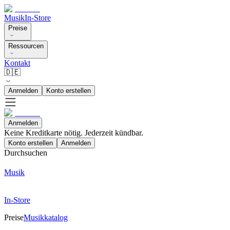
Musik
In-Store
Preise
Ressourcen
Kontakt
🇩🇪
Anmelden
Konto erstellen
Anmelden
Keine Kreditkarte nötig. Jederzeit kündbar.
Konto erstellen
Anmelden
Durchsuchen
Musik
In-Store
Preise
Musikkatalog