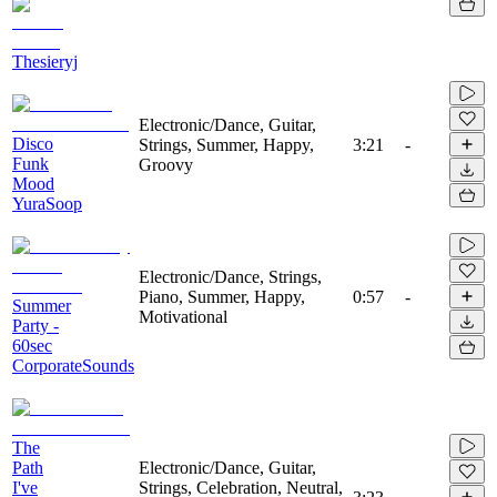
Thesieryj
Electronic/Dance, Guitar,
Disco
Strings, Summer, Happy,
3:21
-
Funk
Groovy
Mood
YuraSoop
Electronic/Dance, Strings,
Piano, Summer, Happy,
0:57
-
Summer
Motivational
Party -
60sec
CorporateSounds
The
Path
Electronic/Dance, Guitar,
I've
Strings, Celebration, Neutral,