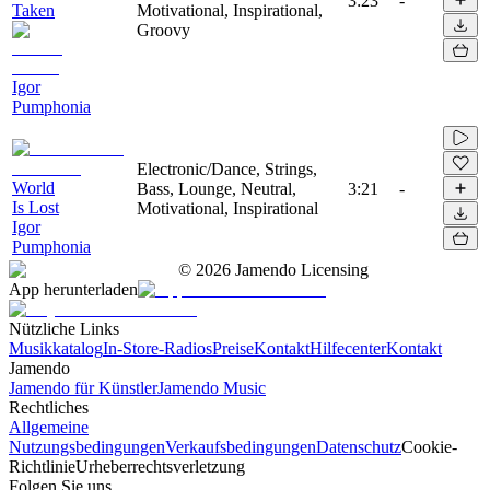
3:23
-
Taken
Motivational, Inspirational,
Groovy
Igor
Pumphonia
Electronic/Dance, Strings,
World
Bass, Lounge, Neutral,
3:21
-
Is Lost
Motivational, Inspirational
Igor
Pumphonia
©
2026
Jamendo Licensing
App herunterladen
Nützliche Links
Musikkatalog
In-Store-Radios
Preise
Kontakt
Hilfecenter
Kontakt
Jamendo
Jamendo für Künstler
Jamendo Music
Rechtliches
Allgemeine
Nutzungsbedingungen
Verkaufsbedingungen
Datenschutz
Cookie-
Richtlinie
Urheberrechtsverletzung
Folgen Sie uns