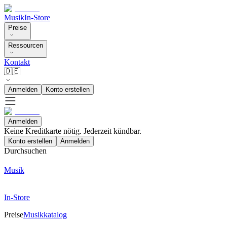
Musik
In-Store
Preise
Ressourcen
Kontakt
🇩🇪
Anmelden
Konto erstellen
Anmelden
Keine Kreditkarte nötig. Jederzeit kündbar.
Konto erstellen
Anmelden
Durchsuchen
Musik
In-Store
Preise
Musikkatalog