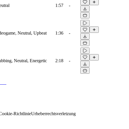
eutral
1:57
-
ideogame, Neutral, Upbeat
1:36
-
ubbing, Neutral, Energetic
2:18
-
Cookie-Richtlinie
Urheberrechtsverletzung