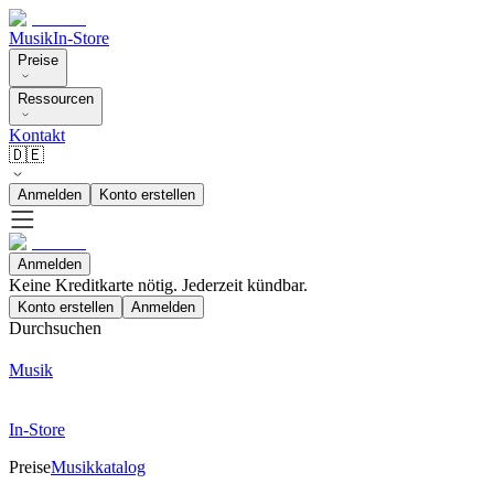
Musik
In-Store
Preise
Ressourcen
Kontakt
🇩🇪
Anmelden
Konto erstellen
Anmelden
Keine Kreditkarte nötig. Jederzeit kündbar.
Konto erstellen
Anmelden
Durchsuchen
Musik
In-Store
Preise
Musikkatalog