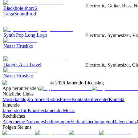
Electronic, Guitar, Bass, N
Blackhole short 2
TaigaSoundProd
Synth Pop Long Logo
Electronic, Synthesizer, V
Nazar Hrushko
Danger Asia Travel
Electronic, Synthesizer, Cl
Nazar Hrushko
©
2026
Jamendo Licensing
App herunterladen
Nützliche Links
Musikkatalog
In-Store-Radios
Preise
Kontakt
Hilfecenter
Kontakt
Jamendo
Jamendo für Künstler
Jamendo Music
Rechtliches
Allgemeine Nutzungsbedingungen
Verkaufsbedingungen
Datenschutz
Folgen Sie uns