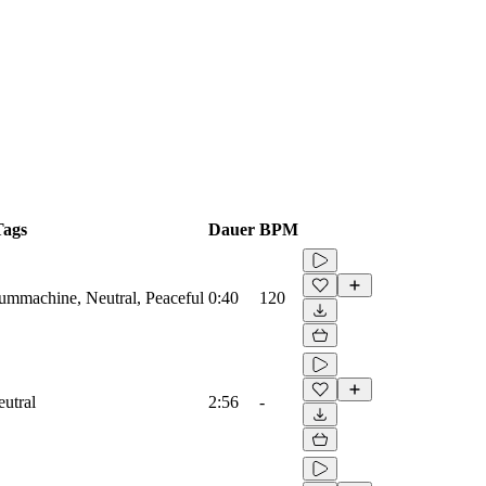
Tags
Dauer
BPM
rummachine, Neutral, Peaceful
0:40
120
eutral
2:56
-