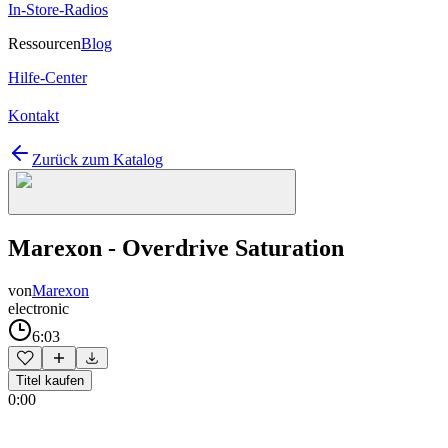
In-Store-Radios
Ressourcen
Blog
Hilfe-Center
Kontakt
Zurück zum Katalog
Marexon - Overdrive Saturation
von
Marexon
electronic
6:03
Titel kaufen
0:00