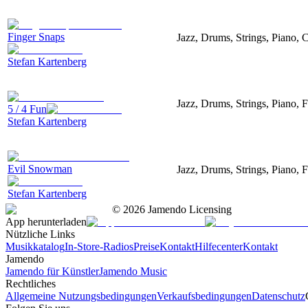
Finger Snaps
Jazz, Drums, Strings, Piano, 
Stefan Kartenberg
Jazz, Drums, Strings, Piano, 
5 / 4 Fun
Stefan Kartenberg
Evil Snowman
Jazz, Drums, Strings, Piano, F
Stefan Kartenberg
©
2026
Jamendo Licensing
App herunterladen
Nützliche Links
Musikkatalog
In-Store-Radios
Preise
Kontakt
Hilfecenter
Kontakt
Jamendo
Jamendo für Künstler
Jamendo Music
Rechtliches
Allgemeine Nutzungsbedingungen
Verkaufsbedingungen
Datenschutz