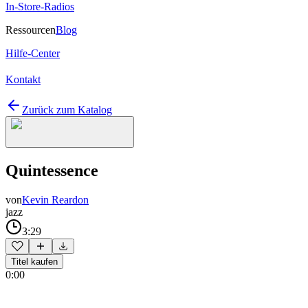
In-Store-Radios
Ressourcen
Blog
Hilfe-Center
Kontakt
Zurück zum Katalog
Quintessence
von
Kevin Reardon
jazz
3:29
Titel kaufen
0:00