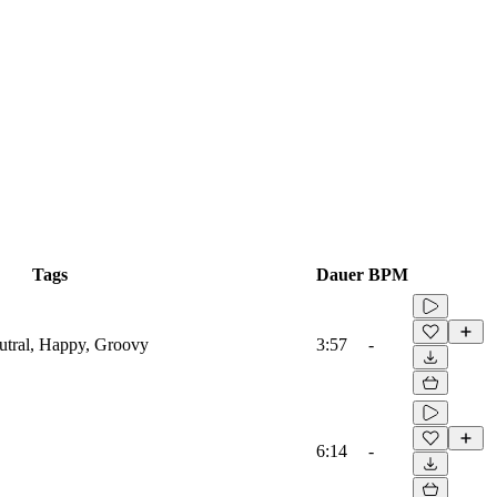
Tags
Dauer
BPM
eutral, Happy, Groovy
3:57
-
6:14
-