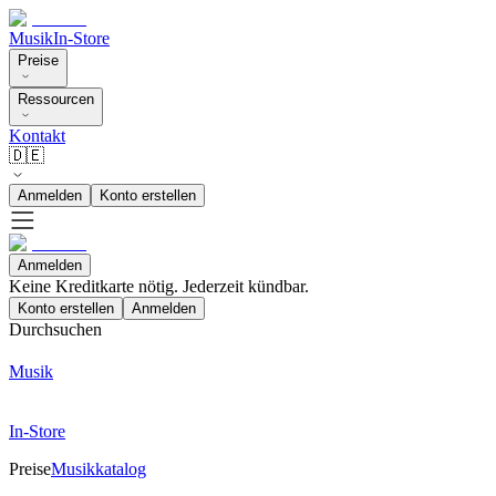
Musik
In-Store
Preise
Ressourcen
Kontakt
🇩🇪
Anmelden
Konto erstellen
Anmelden
Keine Kreditkarte nötig. Jederzeit kündbar.
Konto erstellen
Anmelden
Durchsuchen
Musik
In-Store
Preise
Musikkatalog