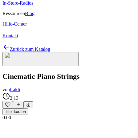
In-Store-Radios
Ressourcen
Blog
Hilfe-Center
Kontakt
Zurück zum Katalog
Cinematic Piano Strings
von
Irakli
2:13
Titel kaufen
0:00