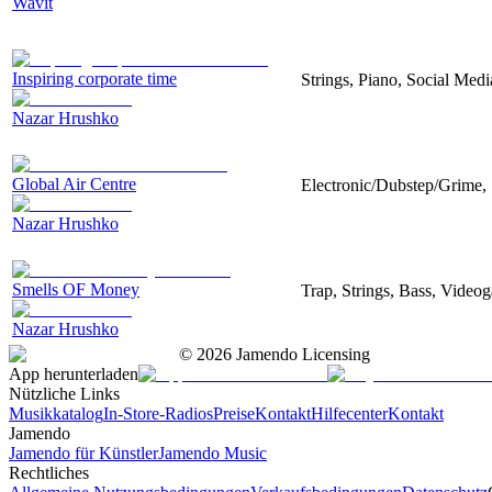
Wavit
Inspiring corporate time
Strings, Piano, Social Medi
Nazar Hrushko
Global Air Centre
Electronic/Dubstep/Grime, 
Nazar Hrushko
Smells OF Money
Trap, Strings, Bass, Video
Nazar Hrushko
©
2026
Jamendo Licensing
App herunterladen
Nützliche Links
Musikkatalog
In-Store-Radios
Preise
Kontakt
Hilfecenter
Kontakt
Jamendo
Jamendo für Künstler
Jamendo Music
Rechtliches