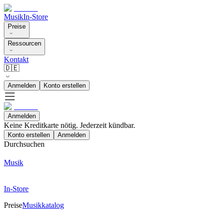
Musik
In-Store
Preise
Ressourcen
Kontakt
🇩🇪
Anmelden
Konto erstellen
Anmelden
Keine Kreditkarte nötig. Jederzeit kündbar.
Konto erstellen
Anmelden
Durchsuchen
Musik
In-Store
Preise
Musikkatalog