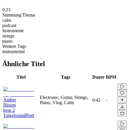
0:23
Stimmung/Thema
calm
podcast
Instrumente
strings
piano
Weitere Tags
instrumental
Ähnliche Titel
Titel
Tags
Dauer
BPM
Electronic, Guitar, Strings,
Amber
0:42
-
Piano, Vlog, Calm
Bloom
loop 2
TaigaSoundProd