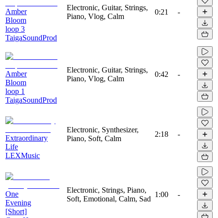
Electronic, Guitar, Strings,
Amber
0:21
-
Piano, Vlog, Calm
Bloom
loop 3
TaigaSoundProd
Electronic, Guitar, Strings,
Amber
0:42
-
Piano, Vlog, Calm
Bloom
loop 1
TaigaSoundProd
Electronic, Synthesizer,
2:18
-
Extraordinary
Piano, Soft, Calm
Life
LEXMusic
Electronic, Strings, Piano,
One
1:00
-
Soft, Emotional, Calm, Sad
Evening
[Short]