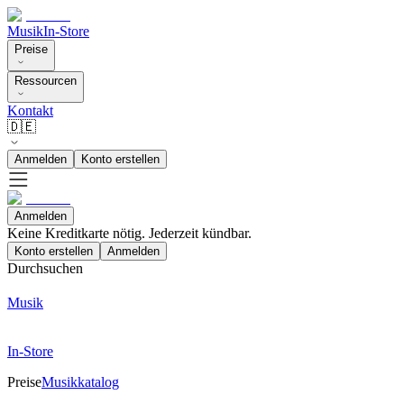
Musik
In-Store
Preise
Ressourcen
Kontakt
🇩🇪
Anmelden
Konto erstellen
Anmelden
Keine Kreditkarte nötig. Jederzeit kündbar.
Konto erstellen
Anmelden
Durchsuchen
Musik
In-Store
Preise
Musikkatalog