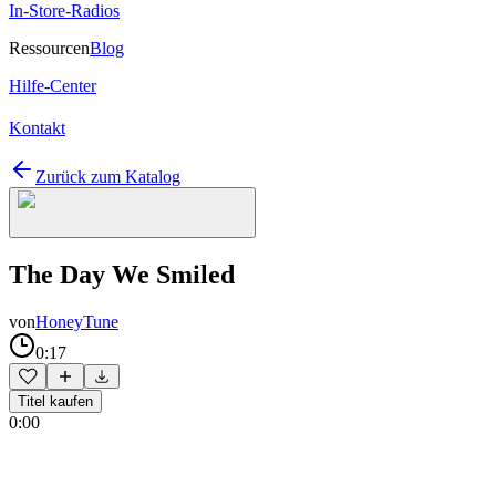
In-Store-Radios
Ressourcen
Blog
Hilfe-Center
Kontakt
Zurück zum Katalog
The Day We Smiled
von
HoneyTune
0:17
Titel kaufen
0:00