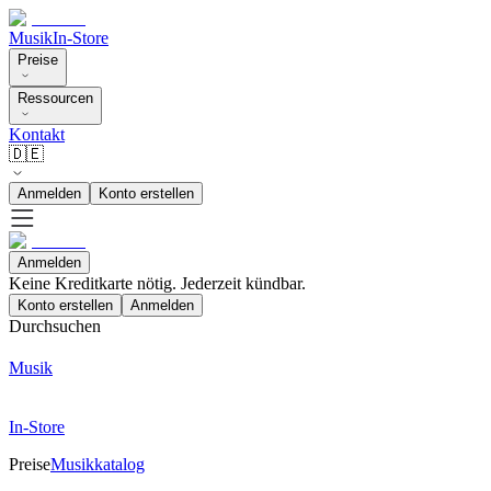
Musik
In-Store
Preise
Ressourcen
Kontakt
🇩🇪
Anmelden
Konto erstellen
Anmelden
Keine Kreditkarte nötig. Jederzeit kündbar.
Konto erstellen
Anmelden
Durchsuchen
Musik
In-Store
Preise
Musikkatalog