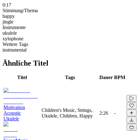
0:17
Stimmung/Thema
happy
jingle
Instrumente
ukulele
xylophone
Weitere Tags
instrumental
Ähnliche Titel
Titel
Tags
Dauer
BPM
Motivation
Children's Music, Strings,
Acoustic
2:26
-
Ukulele, Children, Happy
Ukulele