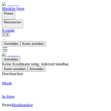
Musik
In-Store
Preise
Ressourcen
Kontakt
🇩🇪
Anmelden
Konto erstellen
Anmelden
Keine Kreditkarte nötig. Jederzeit kündbar.
Konto erstellen
Anmelden
Durchsuchen
Musik
In-Store
Preise
Musikkatalog