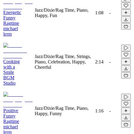
Jazz/Dixie/Rag Time, Piano,
Energetic
1:08
-
Happy, Fun
Funny
Ragtime
michael
lerm
Jazz/Dixie/Rag Time, Strings,
Cooking
Piano, Celebration, Happy,
2:14
-
with a
Cheerful
Smile
BGM
Studio
Jazz/Dixie/Rag Time, Piano,
Positive
1:16
-
Happy, Funny
Funny
Ragtime
michael
lerm