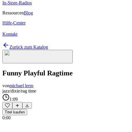
In-Store-Radios
Ressourcen
Blog
Hilfe-Center
Kontakt
Zurück zum Katalog
Funny Playful Ragtime
von
michael lerm
jazz/dixie/rag time
1:09
Titel kaufen
0:00