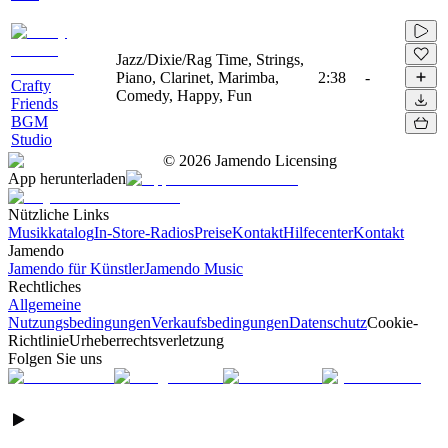
Jazz/Dixie/Rag Time, Strings,
Piano, Clarinet, Marimba,
2:38
-
Crafty
Comedy, Happy, Fun
Friends
BGM
Studio
©
2026
Jamendo Licensing
App herunterladen
Nützliche Links
Musikkatalog
In-Store-Radios
Preise
Kontakt
Hilfecenter
Kontakt
Jamendo
Jamendo für Künstler
Jamendo Music
Rechtliches
Allgemeine
Nutzungsbedingungen
Verkaufsbedingungen
Datenschutz
Cookie-
Richtlinie
Urheberrechtsverletzung
Folgen Sie uns