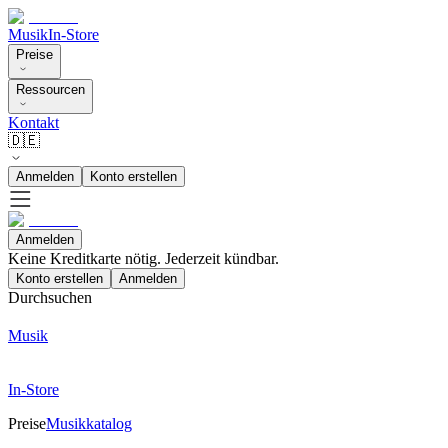
Musik
In-Store
Preise
Ressourcen
Kontakt
🇩🇪
Anmelden
Konto erstellen
Anmelden
Keine Kreditkarte nötig. Jederzeit kündbar.
Konto erstellen
Anmelden
Durchsuchen
Musik
In-Store
Preise
Musikkatalog