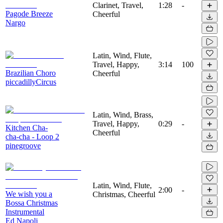
Clarinet, Travel,
1:28
-
Pagode Breeze
Cheerful
Nargo
Latin, Wind, Flute,
Travel, Happy,
3:14
100
Brazilian Choro
Cheerful
piccadillyCircus
Latin, Wind, Brass,
Travel, Happy,
0:29
-
Kitchen Cha-
Cheerful
cha-cha - Loop 2
pinegroove
Latin, Wind, Flute,
2:00
-
We wish you a
Christmas, Cheerful
Bossa Christmas
Instrumental
Ed Napoli