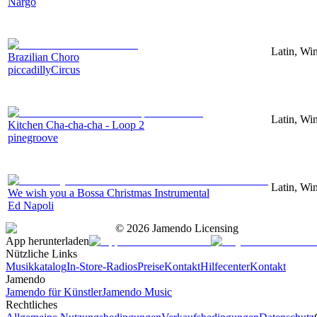
Nargo
Latin, Win
Brazilian Choro
piccadillyCircus
Latin, Win
Kitchen Cha-cha-cha - Loop 2
pinegroove
Latin, Win
We wish you a Bossa Christmas Instrumental
Ed Napoli
©
2026
Jamendo Licensing
App herunterladen
Nützliche Links
Musikkatalog
In-Store-Radios
Preise
Kontakt
Hilfecenter
Kontakt
Jamendo
Jamendo für Künstler
Jamendo Music
Rechtliches