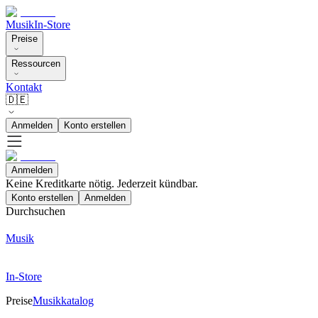
Musik
In-Store
Preise
Ressourcen
Kontakt
🇩🇪
Anmelden
Konto erstellen
Anmelden
Keine Kreditkarte nötig. Jederzeit kündbar.
Konto erstellen
Anmelden
Durchsuchen
Musik
In-Store
Preise
Musikkatalog