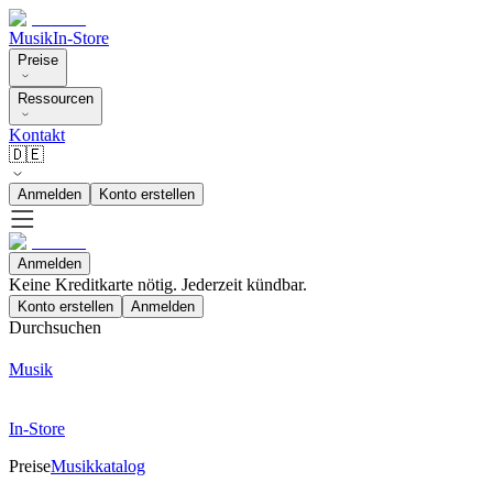
Musik
In-Store
Preise
Ressourcen
Kontakt
🇩🇪
Anmelden
Konto erstellen
Anmelden
Keine Kreditkarte nötig. Jederzeit kündbar.
Konto erstellen
Anmelden
Durchsuchen
Musik
In-Store
Preise
Musikkatalog