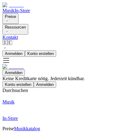
Musik
In-Store
Preise
Ressourcen
Kontakt
🇩🇪
Anmelden
Konto erstellen
Anmelden
Keine Kreditkarte nötig. Jederzeit kündbar.
Konto erstellen
Anmelden
Durchsuchen
Musik
In-Store
Preise
Musikkatalog