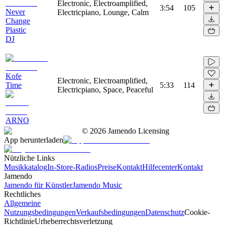
Electronic, Electroamplified,
3:54
105
Never
Electricpiano, Lounge, Calm
Change
Plastic
DJ
Kofe
Electronic, Electroamplified,
Time
5:33
114
Electricpiano, Space, Peaceful
ARNO
©
2026
Jamendo Licensing
App herunterladen
Nützliche Links
Musikkatalog
In-Store-Radios
Preise
Kontakt
Hilfecenter
Kontakt
Jamendo
Jamendo für Künstler
Jamendo Music
Rechtliches
Allgemeine
Nutzungsbedingungen
Verkaufsbedingungen
Datenschutz
Cookie-
Richtlinie
Urheberrechtsverletzung