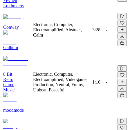
Yevhen
Lokhmatov
Electronic, Computer,
Conway
Electroamplified, Abstract,
3:28
-
Calm
Gallium
8 Bit
Electronic, Computer,
Retro
Electroamplified, Videogame,
1:10
-
Game
Production, Neutral, Funny,
Music
Upbeat, Peaceful
moodmode