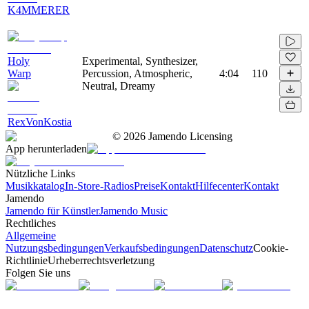
K4MMERER
Holy
Experimental, Synthesizer,
Warp
Percussion, Atmospheric,
4:04
110
Neutral, Dreamy
RexVonKostia
©
2026
Jamendo Licensing
App herunterladen
Nützliche Links
Musikkatalog
In-Store-Radios
Preise
Kontakt
Hilfecenter
Kontakt
Jamendo
Jamendo für Künstler
Jamendo Music
Rechtliches
Allgemeine
Nutzungsbedingungen
Verkaufsbedingungen
Datenschutz
Cookie-
Richtlinie
Urheberrechtsverletzung
Folgen Sie uns