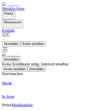
Musik
In-Store
Preise
Ressourcen
Kontakt
🇩🇪
Anmelden
Konto erstellen
Anmelden
Keine Kreditkarte nötig. Jederzeit kündbar.
Konto erstellen
Anmelden
Durchsuchen
Musik
In-Store
Preise
Musikkatalog