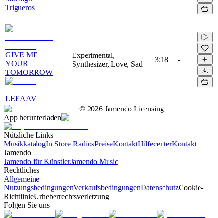
Trigueros
GIVE ME
Experimental,
3:18
-
YOUR
Synthesizer, Love, Sad
TOMORROW
LEEAAV
©
2026
Jamendo Licensing
App herunterladen
Nützliche Links
Musikkatalog
In-Store-Radios
Preise
Kontakt
Hilfecenter
Kontakt
Jamendo
Jamendo für Künstler
Jamendo Music
Rechtliches
Allgemeine
Nutzungsbedingungen
Verkaufsbedingungen
Datenschutz
Cookie-
Richtlinie
Urheberrechtsverletzung
Folgen Sie uns