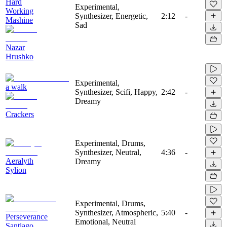
Hard
Experimental,
Working
Synthesizer, Energetic,
2:12
-
Mashine
Sad
Nazar
Hrushko
Experimental,
a walk
Synthesizer, Scifi, Happy,
2:42
-
Dreamy
Crackers
Experimental, Drums,
Synthesizer, Neutral,
4:36
-
Aeralyth
Dreamy
Sylion
Experimental, Drums,
Synthesizer, Atmospheric,
5:40
-
Perseverance
Emotional, Neutral
Santiago