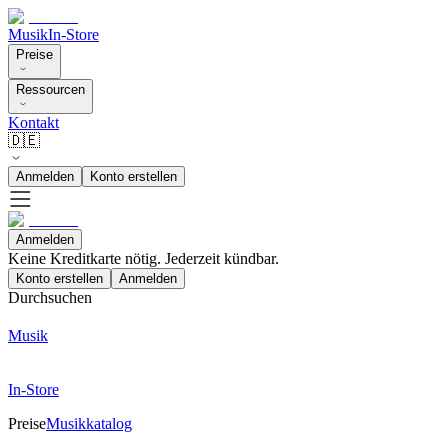
Musik
In-Store
Preise
Ressourcen
Kontakt
🇩🇪
Anmelden
Konto erstellen
Anmelden
Keine Kreditkarte nötig. Jederzeit kündbar.
Konto erstellen
Anmelden
Durchsuchen
Musik
In-Store
Preise
Musikkatalog