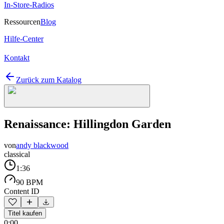
In-Store-Radios
Ressourcen
Blog
Hilfe-Center
Kontakt
Zurück zum Katalog
Renaissance: Hillingdon Garden
von
andy blackwood
classical
1:36
90 BPM
Content ID
Titel kaufen
0:00