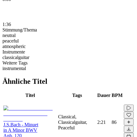
1:36
Stimmung/Thema
neutral
peaceful
atmospheric
Instrumente
classicalguitar
Weitere Tags
instrumental
Ähnliche Titel
Titel
Tags
Dauer
BPM
Classical,
Classicalguitar,
2:21
86
J.S.Bach - Minuet
Peaceful
in A Minor BWV
Anh. 120