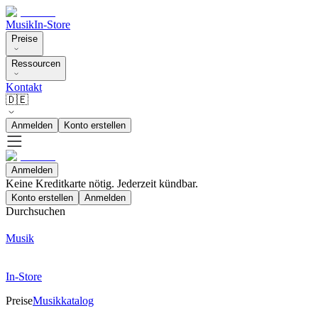
Musik
In-Store
Preise
Ressourcen
Kontakt
🇩🇪
Anmelden
Konto erstellen
Anmelden
Keine Kreditkarte nötig. Jederzeit kündbar.
Konto erstellen
Anmelden
Durchsuchen
Musik
In-Store
Preise
Musikkatalog