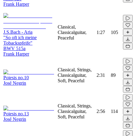
Frank Harper
Classical,
J.S.Bach - Aria
Classicalguitar,
1:27
105
"So oft ich meine
Peaceful
Tobackspfeife"
BWV 515a
Frank Harper
Classical, Strings,
Classicalguitar,
2:31
89
Poiesis no.10
Soft, Peaceful
José Negrin
Classical, Strings,
Classicalguitar,
2:56
114
Poiesis no.13
Soft, Peaceful
José Negrin