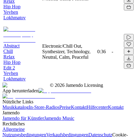
Relax
Hip Hop
Yevhen
Lokhmatov
Abstract
Electronic/Chill Out,
Chill
Synthesizer, Technology,
0:36
-
Relax
Neutral, Calm, Peaceful
Hip Hop
Edit 2
Yevhen
Lokhmatov
©
2026
Jamendo Licensing
App herunterladen
Nützliche Links
Musikkatalog
In-Store-Radios
Preise
Kontakt
Hilfecenter
Kontakt
Jamendo
Jamendo für Künstler
Jamendo Music
Rechtliches
Allgemeine
Nutzungsbedingungen
Verkaufsbedingungen
Datenschutz
Cookie-