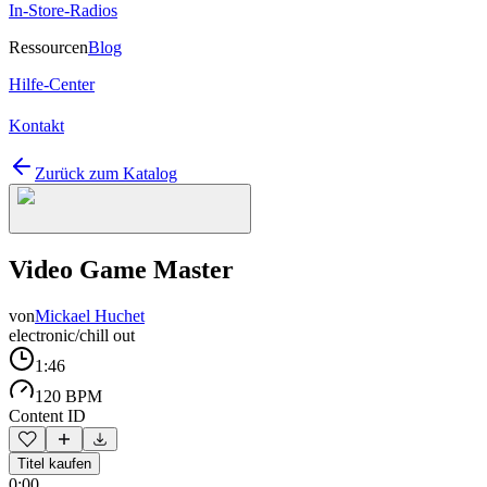
In-Store-Radios
Ressourcen
Blog
Hilfe-Center
Kontakt
Zurück zum Katalog
Video Game Master
von
Mickael Huchet
electronic/chill out
1:46
120 BPM
Content ID
Titel kaufen
0:00