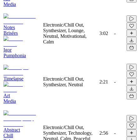
Media
Electronic/Chill Out,
Notes
Synthesizer, Lounge,
Brisées
3:02
-
Neutral, Motivational,
Calm
Igor
Pumphonia
Timelapse
Electronic/Chill Out,
2:21
-
Synthesizer, Neutral
Art
Media
Electronic/Chill Out,
Abstract
Synthesizer, Technology,
2:56
-
Chill
Neutral, Calm, Peaceful