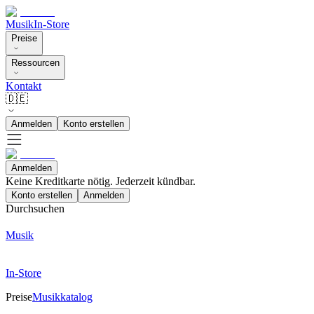
Musik
In-Store
Preise
Ressourcen
Kontakt
🇩🇪
Anmelden
Konto erstellen
Anmelden
Keine Kreditkarte nötig. Jederzeit kündbar.
Konto erstellen
Anmelden
Durchsuchen
Musik
In-Store
Preise
Musikkatalog