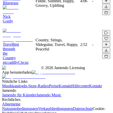
Fiddle, Summer, Happy,
4:06
-
Bluegrass
Groovy, Uplifting
Nick
Gordy
Country, Strings,
Travelling
Slideguitar, Travel, Happy,
2:52
-
through
Peaceful
the
Country
piccadillyCircus
©
2026
Jamendo Licensing
App herunterladen
Nützliche Links
Musikkatalog
In-Store-Radios
Preise
Kontakt
Hilfecenter
Kontakt
Jamendo
Jamendo für Künstler
Jamendo Music
Rechtliches
Allgemeine
Nutzungsbedingungen
Verkaufsbedingungen
Datenschutz
Cookie-