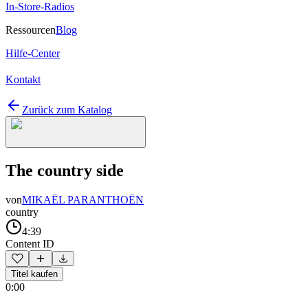
In-Store-Radios
Ressourcen
Blog
Hilfe-Center
Kontakt
Zurück zum Katalog
The country side
von
MIKAËL PARANTHOËN
country
4:39
Content ID
Titel kaufen
0:00