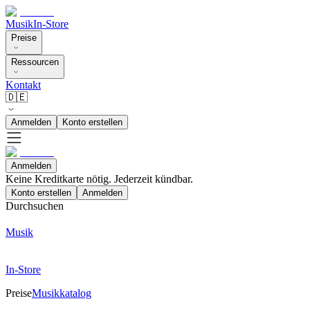
Musik
In-Store
Preise
Ressourcen
Kontakt
🇩🇪
Anmelden
Konto erstellen
Anmelden
Keine Kreditkarte nötig. Jederzeit kündbar.
Konto erstellen
Anmelden
Durchsuchen
Musik
In-Store
Preise
Musikkatalog