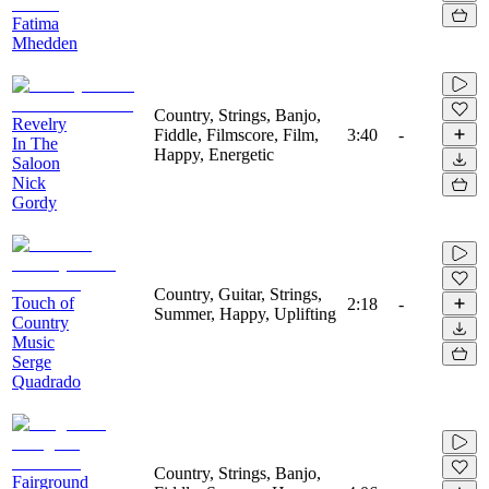
Fatima
Mhedden
Country, Strings, Banjo,
Revelry
Fiddle, Filmscore, Film,
3:40
-
In The
Happy, Energetic
Saloon
Nick
Gordy
Country, Guitar, Strings,
Touch of
2:18
-
Summer, Happy, Uplifting
Country
Music
Serge
Quadrado
Country, Strings, Banjo,
Fairground