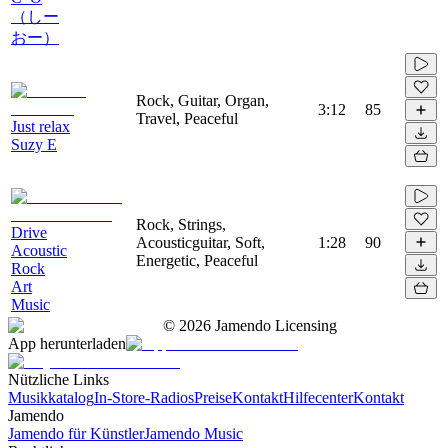
（しー
おー）
Rock, Guitar, Organ,
3:12
85
Travel, Peaceful
Just relax
Suzy E
Rock, Strings,
Drive
Acousticguitar, Soft,
1:28
90
Acoustic
Energetic, Peaceful
Rock
Art
Music
©
2026
Jamendo Licensing
App herunterladen
Nützliche Links
Musikkatalog
In-Store-Radios
Preise
Kontakt
Hilfecenter
Kontakt
Jamendo
Jamendo für Künstler
Jamendo Music