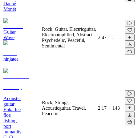
Daché
Monét
Rock, Guitar, Electricguitar,
Guitar
Electroamplified, Abstract,
Wave
2:47
-
Psychedelic, Peaceful,
Sentimental
ninjatea
Acoustic
Rock, Strings,
guitar
Acousticguitar, Travel,
2:17
143
Enka Ice
Peaceful
floe
fishing
port
humanity
C_O