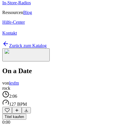
In-Store-Radios
Ressourcen
Blog
Hilfe-Center
Kontakt
Zurück zum Katalog
On a Date
von
lesfm
rock
2:06
127 BPM
Titel kaufen
0:00