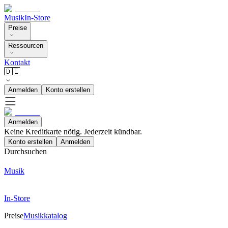
Musik
In-Store
Preise
Ressourcen
Kontakt
🇩🇪
Anmelden
Konto erstellen
Anmelden
Keine Kreditkarte nötig. Jederzeit kündbar.
Konto erstellen
Anmelden
Durchsuchen
Musik
In-Store
Preise
Musikkatalog