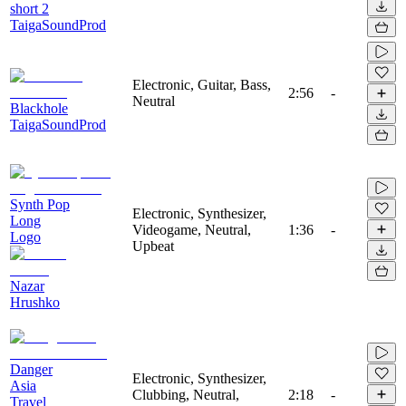
short 2
TaigaSoundProd
Electronic, Guitar, Bass,
2:56
-
Neutral
Blackhole
TaigaSoundProd
Synth Pop
Electronic, Synthesizer,
Long
Videogame, Neutral,
1:36
-
Logo
Upbeat
Nazar
Hrushko
Danger
Electronic, Synthesizer,
Asia
Clubbing, Neutral,
2:18
-
Travel