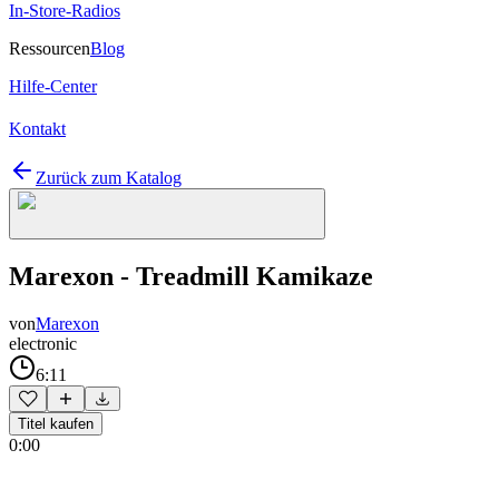
In-Store-Radios
Ressourcen
Blog
Hilfe-Center
Kontakt
Zurück zum Katalog
Marexon - Treadmill Kamikaze
von
Marexon
electronic
6:11
Titel kaufen
0:00