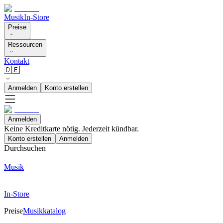
Musik
In-Store
Preise
Ressourcen
Kontakt
🇩🇪
Anmelden
Konto erstellen
Anmelden
Keine Kreditkarte nötig. Jederzeit kündbar.
Konto erstellen
Anmelden
Durchsuchen
Musik
In-Store
Preise
Musikkatalog