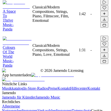
Classical/Modern
A Space
Compositions, Strings,
1:42
-
To
Piano, Filmscore, Film,
Thrive
Emotional
Music-
Panda
Classical/Modern
Colours
Compositions, Strings,
1:31
-
Of The
Piano, Love, Emotional
World
Music-
Panda
©
2026
Jamendo Licensing
App herunterladen
Nützliche Links
Musikkatalog
In-Store-Radios
Preise
Kontakt
Hilfecenter
Kontakt
Jamendo
Jamendo für Künstler
Jamendo Music
Rechtliches
Allgemeine
Nutzungsbedingungen
Verkaufsbedingungen
Datenschutz
Cookie-