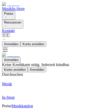
Musik
In-Store
Preise
Ressourcen
Kontakt
🇩🇪
Anmelden
Konto erstellen
Anmelden
Keine Kreditkarte nötig. Jederzeit kündbar.
Konto erstellen
Anmelden
Durchsuchen
Musik
In-Store
Preise
Musikkatalog