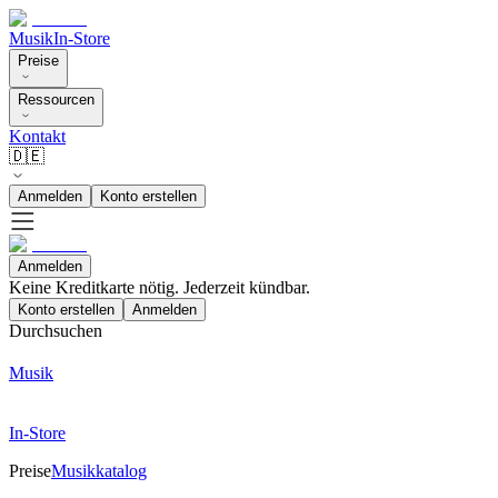
Musik
In-Store
Preise
Ressourcen
Kontakt
🇩🇪
Anmelden
Konto erstellen
Anmelden
Keine Kreditkarte nötig. Jederzeit kündbar.
Konto erstellen
Anmelden
Durchsuchen
Musik
In-Store
Preise
Musikkatalog