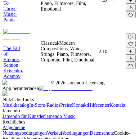
1:42
-
To
Piano, Filmscore, Film,
Thrive
Emotional
Music-
Panda
Classical/Modern
The Fall
Compositions, Wind,
2:10
-
of
Strings, Piano, Filmscore,
Empires
Corporate, Film, Emotional
Semion
Krivenko-
Adamov
©
2026
Jamendo Licensing
App herunterladen
Nützliche Links
Musikkatalog
In-Store-Radios
Preise
Kontakt
Hilfecenter
Kontakt
Jamendo
Jamendo für Künstler
Jamendo Music
Rechtliches
Allgemeine
Nutzungsbedingungen
Verkaufsbedingungen
Datenschutz
Cookie-
Richtlinie
Urheberrechtsverletzung