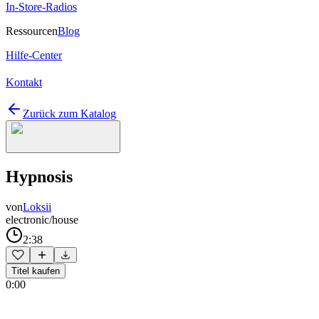
In-Store-Radios
Ressourcen
Blog
Hilfe-Center
Kontakt
Zurück zum Katalog
Hypnosis
von
Loksii
electronic/house
2:38
Titel kaufen
0:00