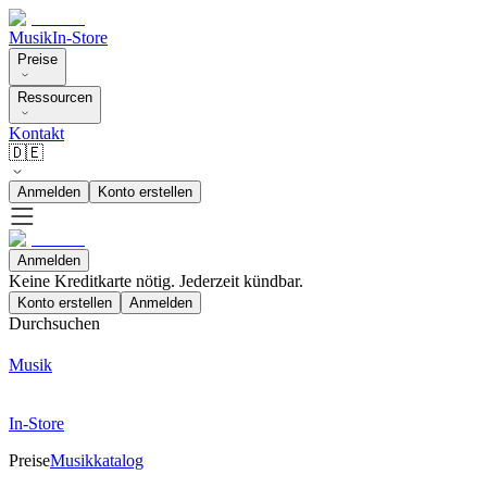
Musik
In-Store
Preise
Ressourcen
Kontakt
🇩🇪
Anmelden
Konto erstellen
Anmelden
Keine Kreditkarte nötig. Jederzeit kündbar.
Konto erstellen
Anmelden
Durchsuchen
Musik
In-Store
Preise
Musikkatalog