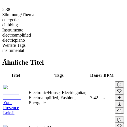
2:38
Stimmung/Thema
energetic
clubbing
Instrumente
electroamplified
electricpiano
Weitere Tags
instrumental
Ähnliche Titel
Titel
Tags
Dauer
BPM
Electronic/House, Electricguitar,
Electroamplified, Fashion,
3:42
-
Your
Energetic
Presence
Loksii