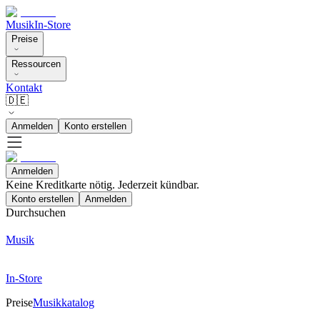
Musik
In-Store
Preise
Ressourcen
Kontakt
🇩🇪
Anmelden
Konto erstellen
Anmelden
Keine Kreditkarte nötig. Jederzeit kündbar.
Konto erstellen
Anmelden
Durchsuchen
Musik
In-Store
Preise
Musikkatalog