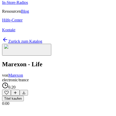
In-Store-Radios
Ressourcen
Blog
Hilfe-Center
Kontakt
Zurück zum Katalog
Marexon - Life
von
Marexon
electronic/trance
6:20
Titel kaufen
0:00