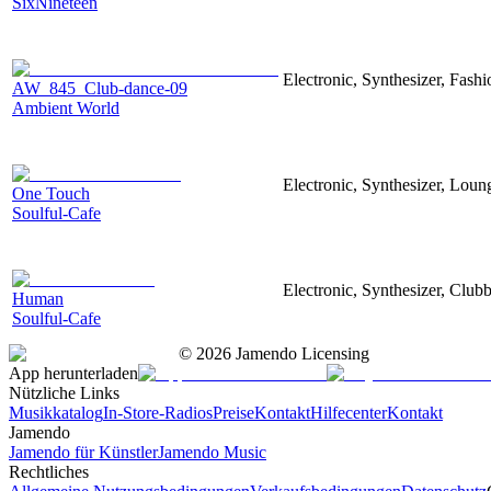
SixNineteen
Electronic, Synthesizer, Fashi
AW_845_Club-dance-09
Ambient World
Electronic, Synthesizer, Loun
One Touch
Soulful-Cafe
Electronic, Synthesizer, Club
Human
Soulful-Cafe
©
2026
Jamendo Licensing
App herunterladen
Nützliche Links
Musikkatalog
In-Store-Radios
Preise
Kontakt
Hilfecenter
Kontakt
Jamendo
Jamendo für Künstler
Jamendo Music
Rechtliches