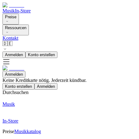
Musik
In-Store
Preise
Ressourcen
Kontakt
🇩🇪
Anmelden
Konto erstellen
Anmelden
Keine Kreditkarte nötig. Jederzeit kündbar.
Konto erstellen
Anmelden
Durchsuchen
Musik
In-Store
Preise
Musikkatalog