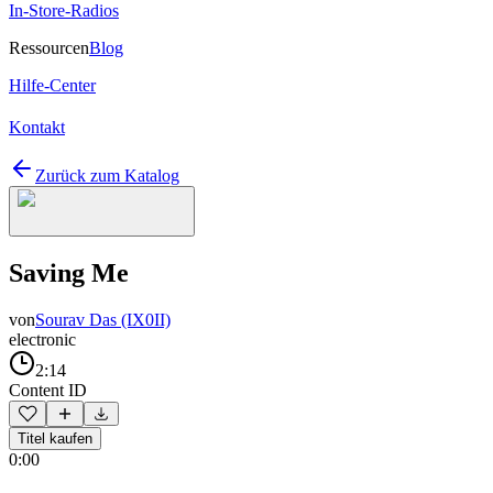
In-Store-Radios
Ressourcen
Blog
Hilfe-Center
Kontakt
Zurück zum Katalog
Saving Me
von
Sourav Das (IX0II)
electronic
2:14
Content ID
Titel kaufen
0:00