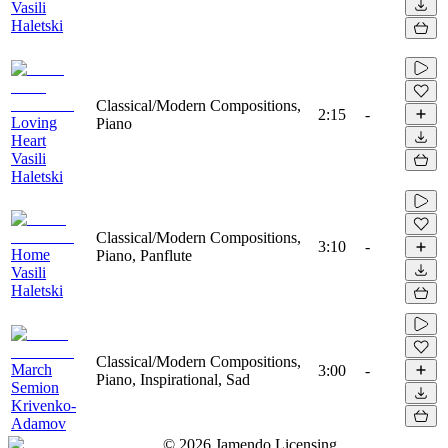
Vasili
Haletski
Classical/Modern Compositions,
2:15
-
Loving
Piano
Heart
Vasili
Haletski
Classical/Modern Compositions,
3:10
-
Home
Piano, Panflute
Vasili
Haletski
Classical/Modern Compositions,
March
3:00
-
Piano, Inspirational, Sad
Semion
Krivenko-
Adamov
©
2026
Jamendo Licensing