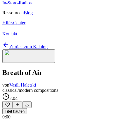
In-Store-Radios
Ressourcen
Blog
Hilfe-Center
Kontakt
Zurück zum Katalog
Breath of Air
von
Vasili Haletski
classical/modern compositions
2:04
Titel kaufen
0:00