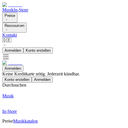
Musik
In-Store
Preise
Ressourcen
Kontakt
🇩🇪
Anmelden
Konto erstellen
Anmelden
Keine Kreditkarte nötig. Jederzeit kündbar.
Konto erstellen
Anmelden
Durchsuchen
Musik
In-Store
Preise
Musikkatalog