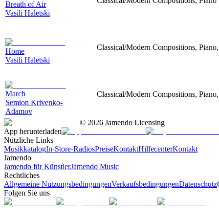
Classical/Modern Compositions, Piano
Breath of Air
Vasili Haletski
Classical/Modern Compositions, Piano,
Home
Vasili Haletski
March
Classical/Modern Compositions, Piano, 
Semion Krivenko-
Adamov
©
2026
Jamendo Licensing
App herunterladen
Nützliche Links
Musikkatalog
In-Store-Radios
Preise
Kontakt
Hilfecenter
Kontakt
Jamendo
Jamendo für Künstler
Jamendo Music
Rechtliches
Allgemeine Nutzungsbedingungen
Verkaufsbedingungen
Datenschutz
Folgen Sie uns