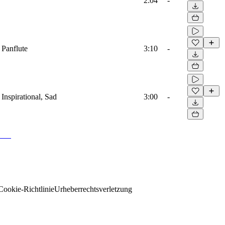
2:04
-
 Panflute
3:10
-
Inspirational, Sad
3:00
-
Cookie-Richtlinie
Urheberrechtsverletzung