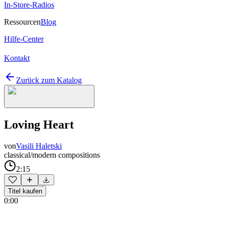
In-Store-Radios
Ressourcen
Blog
Hilfe-Center
Kontakt
Zurück zum Katalog
Loving Heart
von
Vasili Haletski
classical/modern compositions
2:15
Titel kaufen
0:00