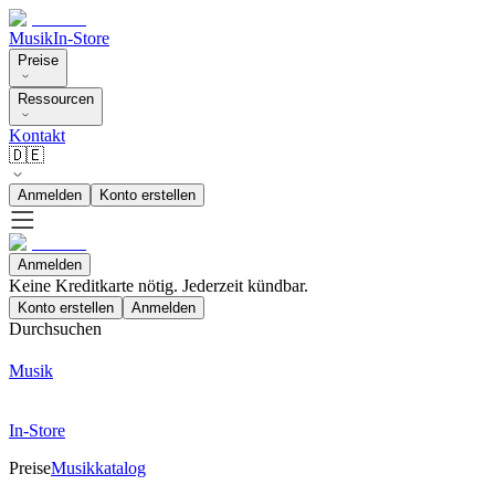
Musik
In-Store
Preise
Ressourcen
Kontakt
🇩🇪
Anmelden
Konto erstellen
Anmelden
Keine Kreditkarte nötig. Jederzeit kündbar.
Konto erstellen
Anmelden
Durchsuchen
Musik
In-Store
Preise
Musikkatalog