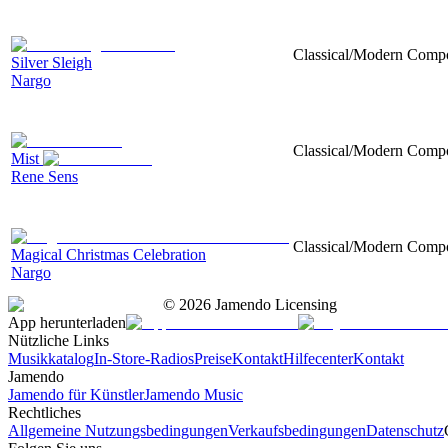
Classical/Modern Compo
Silver Sleigh
Nargo
Classical/Modern Compo
Mist
Rene Sens
Classical/Modern Compo
Magical Christmas Celebration
Nargo
©
2026
Jamendo Licensing
App herunterladen
Nützliche Links
Musikkatalog
In-Store-Radios
Preise
Kontakt
Hilfecenter
Kontakt
Jamendo
Jamendo für Künstler
Jamendo Music
Rechtliches
Allgemeine Nutzungsbedingungen
Verkaufsbedingungen
Datenschutz