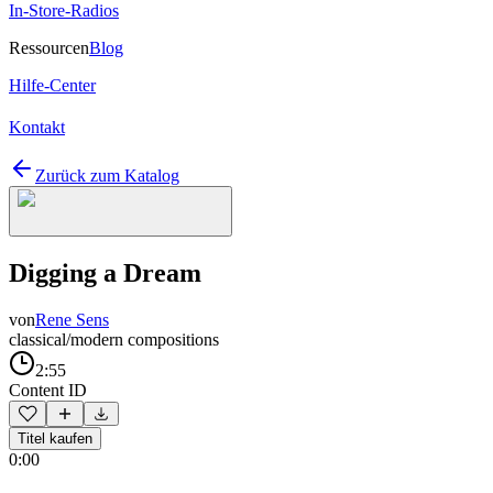
In-Store-Radios
Ressourcen
Blog
Hilfe-Center
Kontakt
Zurück zum Katalog
Digging a Dream
von
Rene Sens
classical/modern compositions
2:55
Content ID
Titel kaufen
0:00