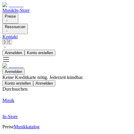
Musik
In-Store
Preise
Ressourcen
Kontakt
🇩🇪
Anmelden
Konto erstellen
Anmelden
Keine Kreditkarte nötig. Jederzeit kündbar.
Konto erstellen
Anmelden
Durchsuchen
Musik
In-Store
Preise
Musikkatalog