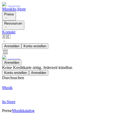
Musik
In-Store
Preise
Ressourcen
Kontakt
🇩🇪
Anmelden
Konto erstellen
Anmelden
Keine Kreditkarte nötig. Jederzeit kündbar.
Konto erstellen
Anmelden
Durchsuchen
Musik
In-Store
Preise
Musikkatalog