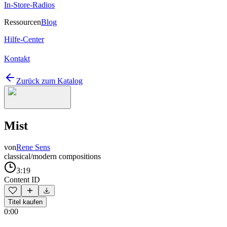
In-Store-Radios
Ressourcen
Blog
Hilfe-Center
Kontakt
Zurück zum Katalog
Mist
von
Rene Sens
classical/modern compositions
3:19
Content ID
Titel kaufen
0:00