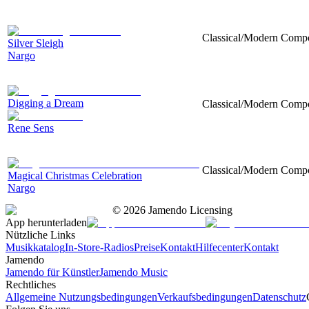
Classical/Modern Compo
Silver Sleigh
Nargo
Digging a Dream
Classical/Modern Compo
Rene Sens
Classical/Modern Compo
Magical Christmas Celebration
Nargo
©
2026
Jamendo Licensing
App herunterladen
Nützliche Links
Musikkatalog
In-Store-Radios
Preise
Kontakt
Hilfecenter
Kontakt
Jamendo
Jamendo für Künstler
Jamendo Music
Rechtliches
Allgemeine Nutzungsbedingungen
Verkaufsbedingungen
Datenschutz