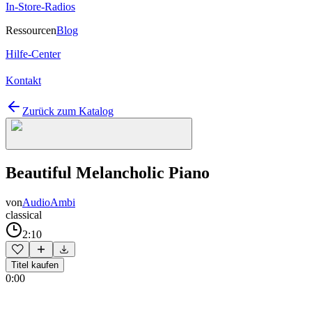
In-Store-Radios
Ressourcen
Blog
Hilfe-Center
Kontakt
Zurück zum Katalog
Beautiful Melancholic Piano
von
AudioAmbi
classical
2:10
Titel kaufen
0:00