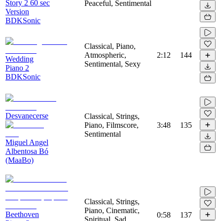
Story 2 60 sec
Peaceful, Sentimental
Version
BDKSonic
Classical, Piano,
Atmospheric,
2:12
144
Wedding
Sentimental, Sexy
Piano 2
BDKSonic
Desvanecerse
Classical, Strings,
Piano, Filmscore,
3:48
135
Sentimental
Miguel Angel
Albentosa Bó
(MaaBo)
Classical, Strings,
Piano, Cinematic,
Beethoven
0:58
137
Spiritual, Sad,