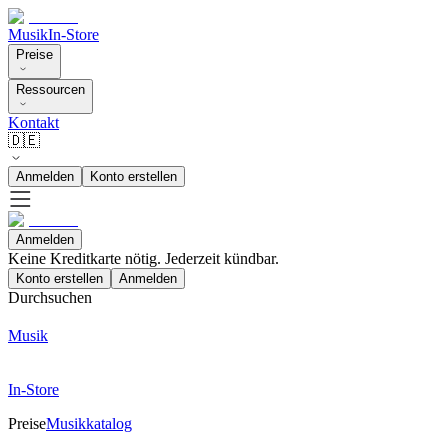
Musik
In-Store
Preise
Ressourcen
Kontakt
🇩🇪
Anmelden
Konto erstellen
Anmelden
Keine Kreditkarte nötig. Jederzeit kündbar.
Konto erstellen
Anmelden
Durchsuchen
Musik
In-Store
Preise
Musikkatalog