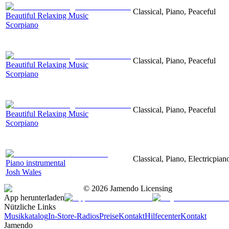
Classical, Piano, Peaceful
Beautiful Relaxing Music
Scorpiano
Classical, Piano, Peaceful
Beautiful Relaxing Music
Scorpiano
Classical, Piano, Peaceful
Beautiful Relaxing Music
Scorpiano
Classical, Piano, Electricpia
Piano instrumental
Josh Wales
©
2026
Jamendo Licensing
App herunterladen
Nützliche Links
Musikkatalog
In-Store-Radios
Preise
Kontakt
Hilfecenter
Kontakt
Jamendo