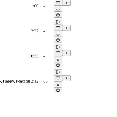
1:00
-
2:37
-
0:35
-
no, Happy, Peaceful
2:12
85