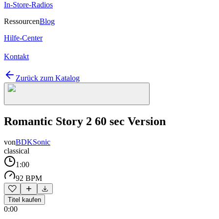
In-Store-Radios
Ressourcen
Blog
Hilfe-Center
Kontakt
Zurück zum Katalog
Romantic Story 2 60 sec Version
von
BDKSonic
classical
1:00
92 BPM
Titel kaufen
0:00