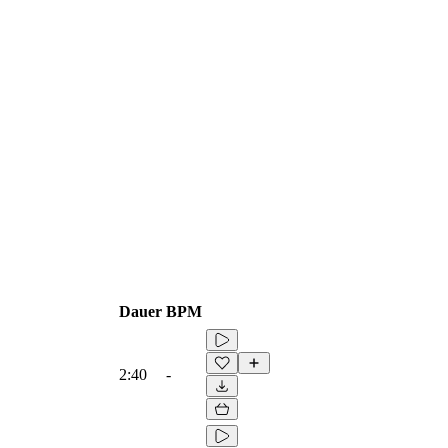
Dauer
BPM
2:40
-