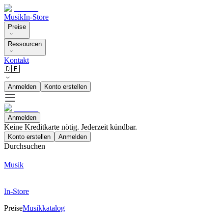
Musik
In-Store
Preise
Ressourcen
Kontakt
🇩🇪
Anmelden
Konto erstellen
Anmelden
Keine Kreditkarte nötig. Jederzeit kündbar.
Konto erstellen
Anmelden
Durchsuchen
Musik
In-Store
Preise
Musikkatalog