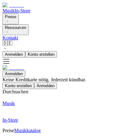
Musik
In-Store
Preise
Ressourcen
Kontakt
🇩🇪
Anmelden
Konto erstellen
Anmelden
Keine Kreditkarte nötig. Jederzeit kündbar.
Konto erstellen
Anmelden
Durchsuchen
Musik
In-Store
Preise
Musikkatalog