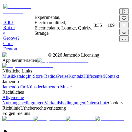
Experimental,
Is It a
Electroamplified,
3:35
109
Rut or
Electricpiano, Lounge, Quirky,
a
Strange
Groove?
Chris
Denton
©
2026
Jamendo Licensing
App herunterladen
Nützliche Links
Musikkatalog
In-Store-Radios
Preise
Kontakt
Hilfecenter
Kontakt
Jamendo
Jamendo für Künstler
Jamendo Music
Rechtliches
Allgemeine
Nutzungsbedingungen
Verkaufsbedingungen
Datenschutz
Cookie-
Richtlinie
Urheberrechtsverletzung
Folgen Sie uns